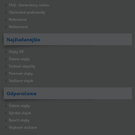
FAQ - Generátory ozónu
Obchodné podmienky
Referencie
Reklamacie
Najžiadanejšie
Vlajky SR
Štátne vlajky
Stolové vlajočky
Firemné vlajky
Stožiare vlajok
Odporúčame
Štátne vlajky
Výroba vlajok
Beach vlajky
Vlajkové stožiare