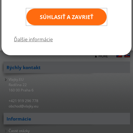
Slovenská vlajka
je teraz v našom e-shope za akčnú cenu. Objednať si
ho môžete aj telefonicky, e-mailom alebo navštívte náš kamenný
obchod v Prahe.
SÚHLASIŤ A ZAVRIEŤ
Ďalšie informácie
▲ HORE
Rýchly kontakt
Vlajky.EU
Radčina 22
160 00 Praha 6
+421 919 296 778
obchod@vlajky.eu
Informácie
Časté otázky