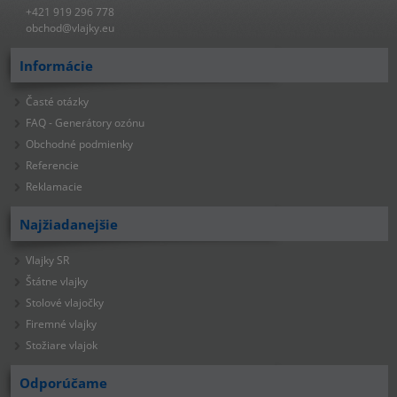
+421 919 296 778
obchod@vlajky.eu
Informácie
Časté otázky
FAQ - Generátory ozónu
Obchodné podmienky
Referencie
Reklamacie
Najžiadanejšie
Vlajky SR
Štátne vlajky
Stolové vlajočky
Firemné vlajky
Stožiare vlajok
Odporúčame