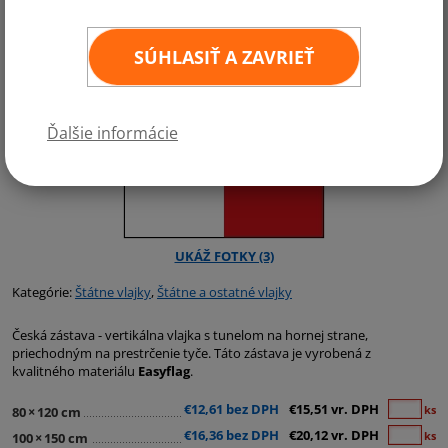
SÚHLASIŤ A ZAVRIEŤ
Ďalšie informácie
Kategórie:
Štátne vlajky
,
Štátne a ostatné vlajky
Česká zástava - vertikálna vlajka s tunelom na hornej strane,
priechodným na prestrčenie tyče. Táto zástava je vyrobená z
kvalitného materiálu
Easyflag
.
€12,61 bez DPH
€15,51 vr. DPH
ks
80
×
120 cm
€16,36 bez DPH
€20,12 vr. DPH
ks
100
×
150 cm