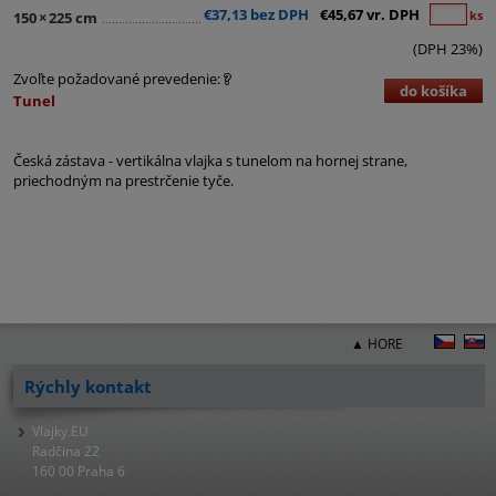
€37,13 bez DPH
€45,67 vr. DPH
ks
150
×
225 cm
(DPH 23%)
Zvoľte požadované prevedenie:
do košíka
Tunel
Česká zástava - vertikálna vlajka s tunelom na hornej strane,
priechodným na prestrčenie tyče.
▲ HORE
Rýchly kontakt
Vlajky.EU
Radčina 22
160 00 Praha 6