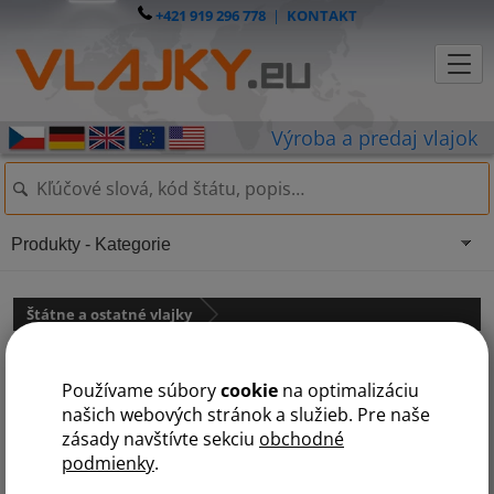
+421 919 296 778
|
KONTAKT
Produkty - Kategorie
Štátne a ostatné vlajky
Česká zástava
Používame súbory
cookie
na optimalizáciu
našich webových stránok a služieb. Pre naše
zásady navštívte sekciu
obchodné
podmienky
.