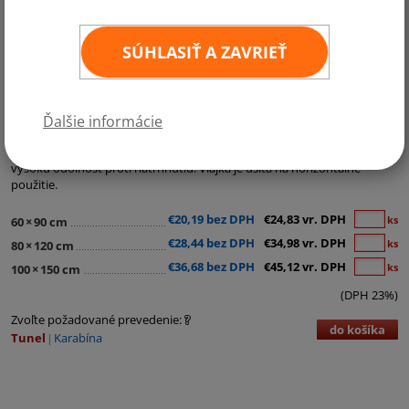
SÚHLASIŤ A ZAVRIEŤ
Kategórie:
Ostatné vlajky
Historická vlajka Bielorusko je vyrobená z materiálu Easyflag. Tento
Ďalšie informácie
materiál je najpoužívanejší lesklý vlajkový materiál s hmotnosťou
cca 120g/m2, ktorého štruktúra polyesterových vlákien zaručuje
vysokú odolnosť proti natrhnutiu. Vlajka je ušitá na horizontálne
použitie.
€20,19 bez DPH
€24,83 vr. DPH
ks
60
×
90 cm
€28,44 bez DPH
€34,98 vr. DPH
ks
80
×
120 cm
€36,68 bez DPH
€45,12 vr. DPH
ks
100
×
150 cm
(DPH 23%)
Zvoľte požadované prevedenie:
do košíka
Tunel
Karabína