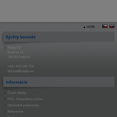
▲ HORE
Rýchly kontakt
Vlajky.EU
Radčina 22
160 00 Praha 6
+421 919 296 778
obchod@vlajky.eu
Informácie
Časté otázky
FAQ - Generátory ozónu
Obchodné podmienky
Referencie