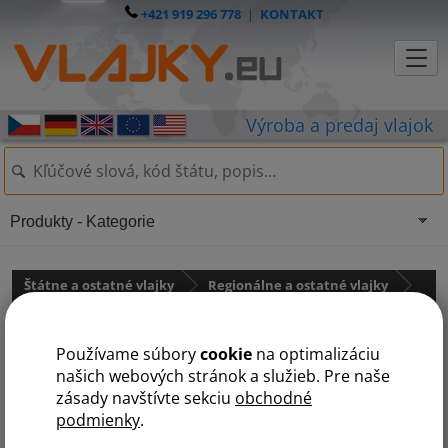
+421 919 296 778
|
KONTAKT
Produkty - Kategorie
Štátne a ostatné vlajky
Regionálne a ostatné vlajky
Ostatné vlajky
Používame súbory
cookie
na optimalizáciu
Historická vlajka Bielorusko
našich webových stránok a služieb. Pre naše
zásady navštívte sekciu
obchodné
podmienky
.