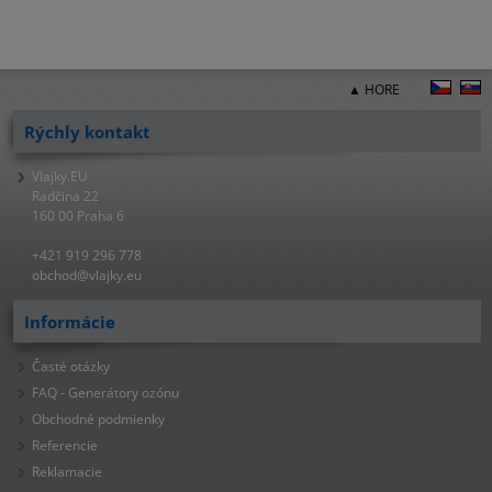
▲ HORE
Rýchly kontakt
Vlajky.EU
Radčina 22
160 00 Praha 6
+421 919 296 778
obchod@vlajky.eu
Informácie
Časté otázky
FAQ - Generátory ozónu
Obchodné podmienky
Referencie
Reklamacie