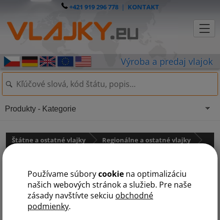
+421 919 296 778
|
KONTAKT
Produkty - Kategorie
Štátne a ostatné vlajky
Regionálne a ostatné vlajky
Ostatné vlajky
Používame súbory
cookie
na optimalizáciu
Husitská vlajka
našich webových stránok a služieb. Pre naše
zásady navštívte sekciu
obchodné
podmienky
.