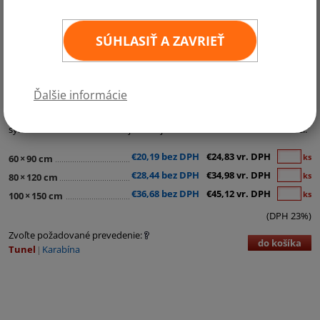
SÚHLASIŤ A ZAVRIEŤ
Kategórie:
Ostatné vlajky
Ďalšie informácie
Husitská vlajka s kalichom zobrazuje zlatý kalich na červenom poli, čo je
symbol husitského hnutia a jeho boja za reformáciu cirkvi v 15. storočí.
€20,19 bez DPH
€24,83 vr. DPH
ks
60
×
90 cm
€28,44 bez DPH
€34,98 vr. DPH
ks
80
×
120 cm
€36,68 bez DPH
€45,12 vr. DPH
ks
100
×
150 cm
(DPH 23%)
Zvoľte požadované prevedenie:
do košíka
Tunel
Karabína