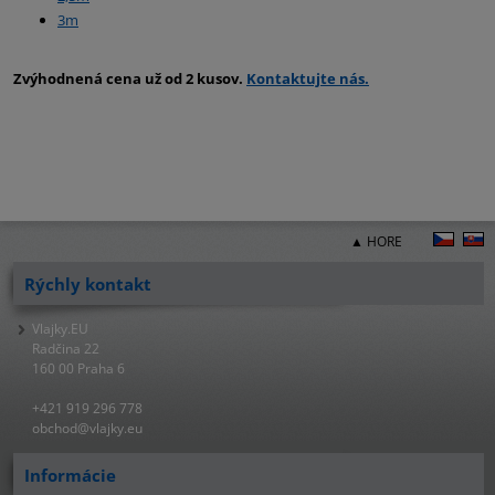
3m
Zvýhodnená cena už od 2 kusov.
Kontaktujte nás.
▲ HORE
Rýchly kontakt
Vlajky.EU
Radčina 22
160 00 Praha 6
+421 919 296 778
obchod@vlajky.eu
Informácie