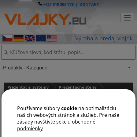
+421 919 296 778
|
KONTAKT
Produkty - Kategorie
Prezentační systémy
Prezentačné steny
LED prezentačná stena rovná
Používame súbory
cookie
na optimalizáciu
našich webových stránok a služieb. Pre naše
zásady navštívte sekciu
obchodné
podmienky
.