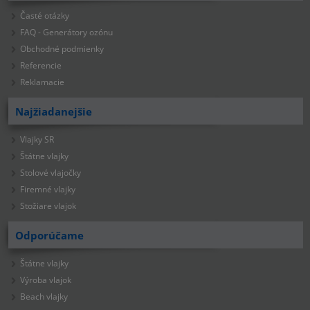
Časté otázky
FAQ - Generátory ozónu
Obchodné podmienky
Referencie
Reklamacie
Najžiadanejšie
Vlajky SR
Štátne vlajky
Stolové vlajočky
Firemné vlajky
Stožiare vlajok
Odporúčame
Štátne vlajky
Výroba vlajok
Beach vlajky