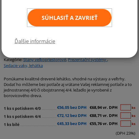
SÚHLASIŤ A ZAVRIEŤ
Ďalšie informácie
Kategórie:
Stany veľkopriestorové
,
Prezentační systémy
,
Sedacie vaky, lehátka
Ponúkame kvalitné drevené lehátko, vhodné na výstavy a veľtrhy.
Dodať ho môžeme bez potlače aj vrátane Vašej reklamnej potlače a to
jednostrannej 4/0 či obojstrannej 4/4. ležadlo je vyrobené z
borovicového dreva.
€56,05 bez DPH
€68,94 vr. DPH
ks
1 ks s potiskem 4/0
€72,12 bez DPH
€88,71 vr. DPH
ks
1 ks s potiskem 4/4
€45,33 bez DPH
€55,76 vr. DPH
ks
1 ks bílé
(DPH 23%)