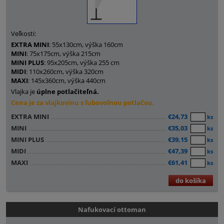
Veľkosti:
EXTRA MINI
: 55x130cm, výška 160cm
MINI
: 75x175cm, výška 215cm
MINI PLUS
: 95x205cm, výška 255 cm
MIDI
: 110x260cm, výška 320cm
MAXI
: 145x360cm, výška 440cm
Vlajka je
úplne potlačiteľná.
Cena je za vlajkovinu s ľubovoľnou potlačou.
EXTRA MINI
€24,73
ks
MINI
€35,03
ks
MINI PLUS
€39,15
ks
MIDI
€47,39
ks
MAXI
€61,41
ks
do košíka
Nafukovací ottoman