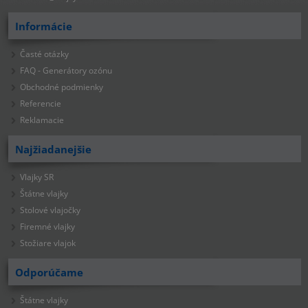
Informácie
Časté otázky
FAQ - Generátory ozónu
Obchodné podmienky
Referencie
Reklamacie
Najžiadanejšie
Vlajky SR
Štátne vlajky
Stolové vlajočky
Firemné vlajky
Stožiare vlajok
Odporúčame
Štátne vlajky