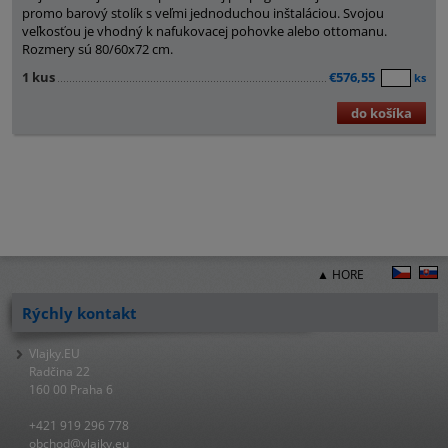
promo barový stolík s veľmi jednoduchou inštaláciou. Svojou
veľkosťou je vhodný k nafukovacej pohovke alebo ottomanu.
Rozmery sú 80/60x72 cm.
1 kus
€576,55
ks
do košíka
▲ HORE
Rýchly kontakt
Vlajky.EU
Radčina 22
160 00 Praha 6
+421 919 296 778
obchod@vlajky.eu