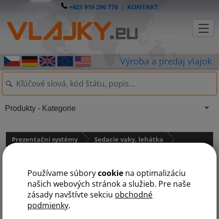
+421 919 296 778
|
KONTAKT
Produkty - Kategorie
Prezentační systémy
Sedacie vaky, lehátka
Reklamní lehátka
Používame súbory
cookie
na optimalizáciu
našich webových stránok a služieb. Pre naše
zásady navštívte sekciu
obchodné
podmienky
.