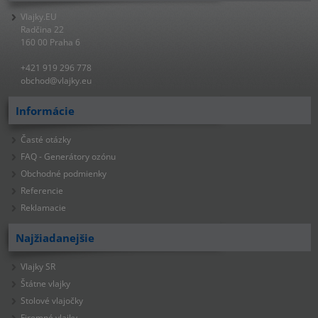
Vlajky.EU
Radčina 22
160 00 Praha 6
+421 919 296 778
obchod@vlajky.eu
Informácie
Časté otázky
FAQ - Generátory ozónu
Obchodné podmienky
Referencie
Reklamacie
Najžiadanejšie
Vlajky SR
Štátne vlajky
Stolové vlajočky
Firemné vlajky