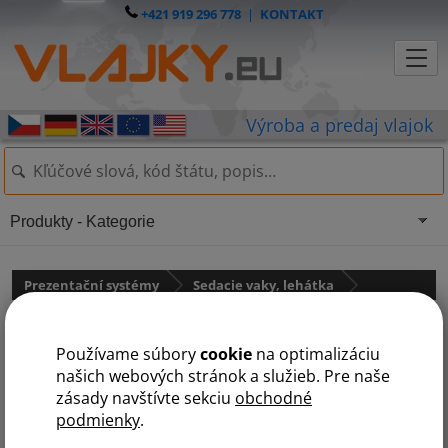
+421 919 296 778
|
KONTAKT
Produkty - Kategorie
Prezentační systémy
Sedacie vaky, lehátka
Nafukovací ottoman
Používame súbory
cookie
na optimalizáciu
našich webových stránok a služieb. Pre naše
zásady navštívte sekciu
obchodné
podmienky
.