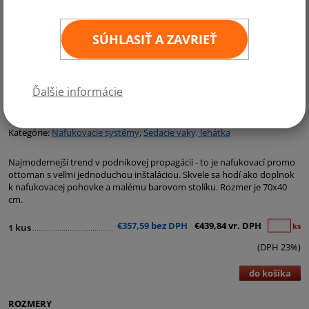
SÚHLASIŤ A ZAVRIEŤ
Ďalšie informácie
Kategórie:
Nafukovacie systémy
,
Sedacie vaky, lehátka
Najmodernejší trend v podnikovej propagácii - to je nafukovací promo
ottoman s veľmi jednoduchou inštaláciou. Skvele sa hodí ako doplnok
k nafukovacej pohovke a malému barovom stolíku. Rozmer je 70x40
cm.
€357,59 bez DPH
€439,84 vr. DPH
ks
1 kus
(DPH 23%)
do košíka
ROZMERY