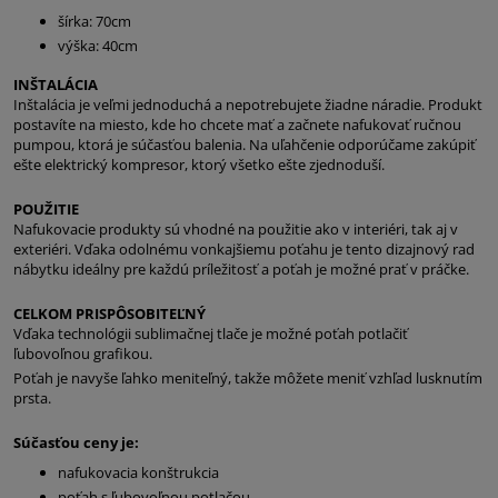
šírka: 70cm
výška: 40cm
INŠTALÁCIA
Inštalácia je veľmi jednoduchá a nepotrebujete žiadne náradie. Produkt
postavíte na miesto, kde ho chcete mať a začnete nafukovať ručnou
pumpou, ktorá je súčasťou balenia. Na uľahčenie odporúčame zakúpiť
ešte elektrický kompresor, ktorý všetko ešte zjednoduší.
POUŽITIE
Nafukovacie produkty sú vhodné na použitie ako v interiéri, tak aj v
exteriéri. Vďaka odolnému vonkajšiemu poťahu je tento dizajnový rad
nábytku ideálny pre každú príležitosť a poťah je možné prať v práčke.
CELKOM PRISPÔSOBITEĽNÝ
Vďaka technológii sublimačnej tlače je možné poťah potlačiť
ľubovoľnou grafikou.
Poťah je navyše ľahko meniteľný, takže môžete meniť vzhľad lusknutím
prsta.
Súčasťou ceny je:
nafukovacia konštrukcia
poťah s ľubovoľnou potlačou