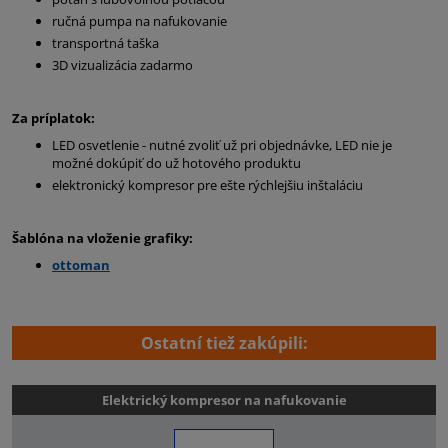
ručná pumpa na nafukovanie
transportná taška
3D vizualizácia zadarmo
Za príplatok:
LED osvetlenie - nutné zvoliť už pri objednávke, LED nie je
možné dokúpiť do už hotového produktu
elektronický kompresor pre ešte rýchlejšiu inštaláciu
Šablóna na vloženie grafiky:
ottoman
Ostatní tiež zakúpili:
Elektrický kompresor na nafukovanie