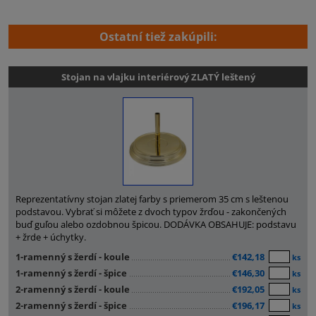
Ostatní tiež zakúpili:
Stojan na vlajku interiérový ZLATÝ leštený
Reprezentatívny stojan zlatej farby s priemerom 35 cm s leštenou
podstavou. Vybrať si môžete z dvoch typov žrďou - zakončených
buď guľou alebo ozdobnou špicou. DODÁVKA OBSAHUJE: podstavu
+ žrde + úchytky.
1-ramenný s žerdí - koule
€142,18
ks
1-ramenný s žerdí - špice
€146,30
ks
2-ramenný s žerdí - koule
€192,05
ks
2-ramenný s žerdí - špice
€196,17
ks