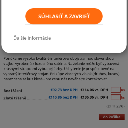
SÚHLASIŤ A ZAVRIEŤ
Ďalšie informácie
Kategórie:
Interiérové a saténové vlajky
,
Štátne a ostatné vlajky
Ponúkame vysoko kvalitné interiérovú obojstrannou slovenskou
vlajku, vyrobenú z luxusného saténu. Na želanie môže byť vybavená
krásnymi strapcami vybranej farby. Uchytenie je prispôsobené na
vybraný interiérový stojan. Pri kúpe viacerých vlajok (druhov, kusov)
naraz cena za kus klesá - pre cenu nás neváhajte kontaktovať.
€92,73 bez DPH
€114,06 vr. DPH
ks
Bez třásní
€110,86 bez DPH
€136,36 vr. DPH
ks
Zlaté třásně
(DPH 23%)
do košíka