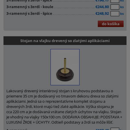
2-ramenný s žerdí - špice
€196,17
ks
3-ramenný s žerdí - koule
€244,80
ks
3-ramenný s žerdí - špice
€248,92
ks
do košíka
Stojan na vlajku drevený so zlatými aplikáciami
Lakovaný drevený interiérový stojan s kruhovou podstavou o
priemere 35 cm je dodávaný vo tmavom dekoru dreva so zlatými
aplikáciami. Jedná sa o reprezentatívne komplet stojanu a
drevených žrdí, ktoré majú tiež zlaté aplikácie. Výška stojanu je
cca 220 cm a je dodávaná vrátane zlatých úchytov na vlajku. Stojan
je vhodný na vlajky 150x100 cm. DODÁVKA OBSAHUJE: PODSTAVA +
LUXUSNÍ ŽRDE + ÚCHYTY. Odtieň podstavy a žrdí sa môže líšiť.