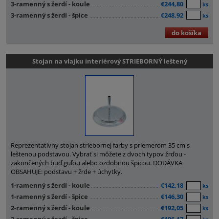
3-ramenný s žerdí - koule
€244,80
ks
3-ramenný s žerdí - špice
€248,92
ks
do košíka
Stojan na vlajku interiérový STRIEBORNÝ leštený
Reprezentatívny stojan striebornej farby s priemerom 35 cm s
leštenou podstavou. Vybrať si môžete z dvoch typov žrďou -
zakončených buď guľou alebo ozdobnou špicou. DODÁVKA
OBSAHUJE: podstavu + žrde + úchytky.
1-ramenný s žerdí - koule
€142,18
ks
1-ramenný s žerdí - špice
€146,30
ks
2-ramenný s žerdí - koule
€192,05
ks