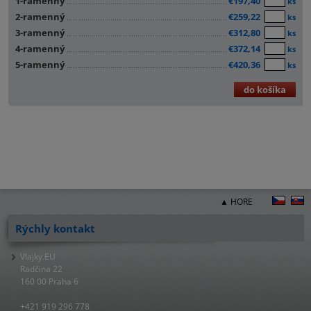
1-ramenný
€197,40
ks
2-ramenný
€259,22
ks
3-ramenný
€312,80
ks
4-ramenný
€372,14
ks
5-ramenný
€420,36
ks
do košíka
▲ HORE
Rýchly kontakt
Vlajky.EU
Radčina 22
160 00 Praha 6
+421 919 296 778