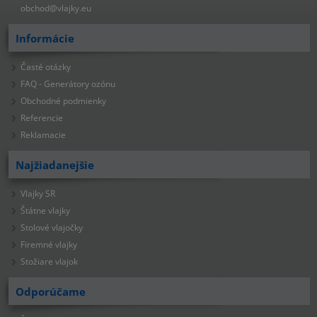
obchod@vlajky.eu
Informácie
Časté otázky
FAQ - Generátory ozónu
Obchodné podmienky
Referencie
Reklamacie
Najžiadanejšie
Vlajky SR
Štátne vlajky
Stolové vlajočky
Firemné vlajky
Stožiare vlajok
Odporúčame