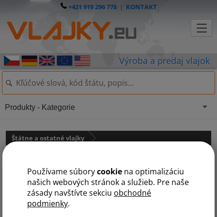
+421 919 296 778
|
KONTAKT
Produkty - Kategorie
Štátne a ostatné vlajky
Luxusná saténová vlajka SR
Používame súbory
cookie
na optimalizáciu
1x1,5 m
našich webových stránok a služieb. Pre naše
zásady navštívte sekciu
obchodné
podmienky
.