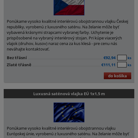
Ponúkame vysoko kvalitné interiérovú obojstrannou vlajku Českej
republiky, vyrobenú z luxusného saténu. Na želanie môže byť
vybavená krásnymi strapcami vybranej farby. Uchytenie je
prispôsobené na vybraný interiérový stojan. Pri kúpe viacerých
vlajok (druhov, kusov) naraz cena za kus klesá - pre cenu nás
neváhajte kontaktovať.
Bez třásní
€92,94
ks
Zlaté třásně
€111,11
ks
do košíka
Luxusná saténová vlajka EÚ 1x1,5 m
Ponúkame vysoko kvalitné interiérovú obojstrannou vlajku
Európskej únie, vyrobenú z luxusného saténu. Na želanie môže byť