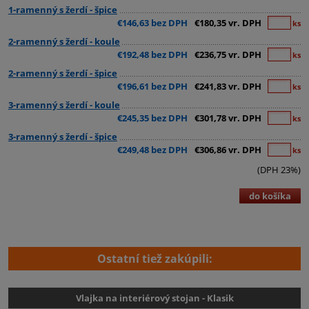
1-ramenný s žerdí - špice
€146,63 bez DPH
€180,35 vr. DPH
ks
2-ramenný s žerdí - koule
€192,48 bez DPH
€236,75 vr. DPH
ks
2-ramenný s žerdí - špice
€196,61 bez DPH
€241,83 vr. DPH
ks
3-ramenný s žerdí - koule
€245,35 bez DPH
€301,78 vr. DPH
ks
3-ramenný s žerdí - špice
€249,48 bez DPH
€306,86 vr. DPH
ks
(DPH 23%)
do košíka
Ostatní tiež zakúpili:
Vlajka na interiérový stojan - Klasik