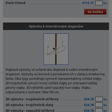
Zlaté třásně
€111,11
ks
do košíka
Výztuha k interiérovým stojanům
Vlajkové výstuhy sú určené ako doplnok k našim interiérovým
stojanom. Výstuhy sú kovové a ponúkame ich v zlatej a striebornej
farbe. Oba typy pomáhajú vytvoriť reprezentatívny vzhľad vlajky.
2D trojuholník vytvorí rovný vzhľad vlajky pri zobrazení väčšej
plochy vlajky. 3D výložník zaistí vypuklý tvar vlajky. Vlajku
odporúčame v rozmere 100x150 cm.
2D výztuha - trojúhelník stříbrný
€24,78
ks
2D výztuha - trojúhelník zlatý
€24,78
ks
3D výztuha - vypouklý stříbrný
€24,78
ks