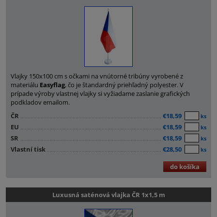
Vlajky 150x100 cm s očkami na vnútorné tribúny vyrobené z
materiálu
Easyflag
, čo je štandardný priehľadný polyester. V
prípade výroby vlastnej vlajky si vyžiadame zaslanie grafických
podkladov emailom.
ČR
€18,59
ks
EU
€18,59
ks
SR
€18,59
ks
Vlastní tisk
€28,50
ks
do košíka
Luxusná saténová vlajka ČR 1x1,5 m