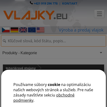
+421 919 296 778
|
KONTAKT
Produkty - Kategorie
Interiérové stojany
Stojan na vlajku interiérový
Používame súbory
cookie
na optimalizáciu
ZLATÝ leštený
našich webových stránok a služieb. Pre naše
zásady navštívte sekciu
obchodné
podmienky
.