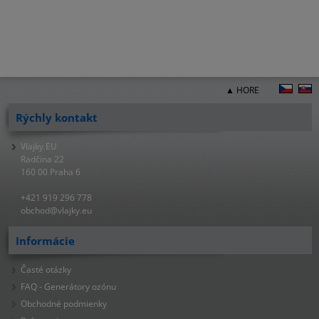
▲ HORE
Rýchly kontakt
Vlajky.EU
Radčina 22
160 00 Praha 6
+421 919 296 778
obchod@vlajky.eu
Informácie
Časté otázky
FAQ - Generátory ozónu
Obchodné podmienky