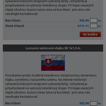
vybavená krásnymi strapcami vybranej farby. Uchytenie je
prispôsobené na vybraný interiérový stojan. Pri kúpe viacerých
vlajok (druhov, kusov) naraz cena za kus klesá - pre cenu nás
neváhajte kontaktovať.
Bez třásní
€92,94
ks
Zlaté třásně
€111,11
ks
do košíka
Luxusná saténová vlajka SR 1x1,5 m
Ponúkame vysoko kvalitné interiérovú obojstrannou slovenskou
vlajku, vyrobenú z luxusného saténu. Na želanie môže byť
vybavená krásnymi strapcami vybranej farby. Uchytenie je
prispôsobené na vybraný interiérový stojan. Pri kúpe viacerých
vlajok (druhov, kusov) naraz cena za kus klesá - pre cenu nás
neváhajte kontaktovať.
Bez třásní
€92,94
ks