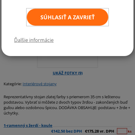
SÚHLASIŤ A ZAVRIEŤ
Ďalšie informácie
Kategórie:
Interiérové stojany
Reprezentatívny stojan zlatej farby s priemerom 35 cm s leštenou
podstavou. Vybrať si môžete z dvoch typov žrďou - zakončených buď
guľou alebo ozdobnou špicou. DODÁVKA OBSAHUJE: podstavu + žrde +
úchytky.
1-ramenný s žerdí - koule
€142,50 bez DPH
€175,28 vr. DPH
ks