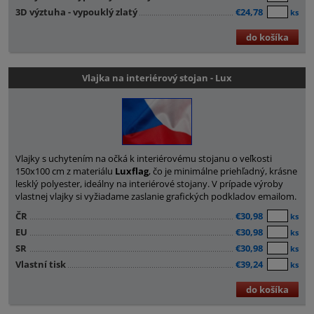
3D výztuha - vypouklý zlatý
€24,78
ks
do košíka
Vlajka na interiérový stojan - Lux
Vlajky s uchytením na očká k interiérovému stojanu o veľkosti
150x100 cm z materiálu
Luxflag
, čo je minimálne priehľadný, krásne
lesklý polyester, ideálny na interiérové ​​stojany. V prípade výroby
vlastnej vlajky si vyžiadame zaslanie grafických podkladov emailom.
ČR
€30,98
ks
EU
€30,98
ks
SR
€30,98
ks
Vlastní tisk
€39,24
ks
do košíka