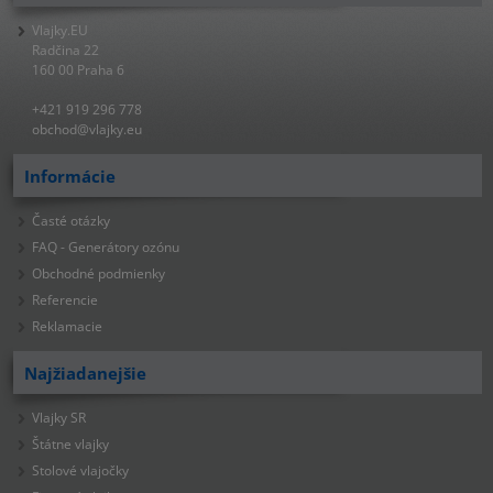
Vlajky.EU
Radčina 22
160 00 Praha 6
+421 919 296 778
obchod@vlajky.eu
Informácie
Časté otázky
FAQ - Generátory ozónu
Obchodné podmienky
Referencie
Reklamacie
Najžiadanejšie
Vlajky SR
Štátne vlajky
Stolové vlajočky