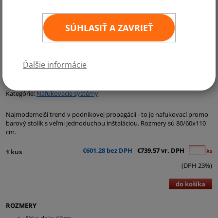
SÚHLASIŤ A ZAVRIEŤ
Ďalšie informácie
Kategórie:
Nafukovacie systémy
Najmodernejší trend v podnikovej propagácii - to je nafukovací promo
barový stolík s veľmi jednoduchou inštaláciou. Rozmery sú 80/60x110
cm.
€601,28 bez DPH
€739,57 vr. DPH
ks
1 kus
(DPH 23%)
do košíka
ROZMERY