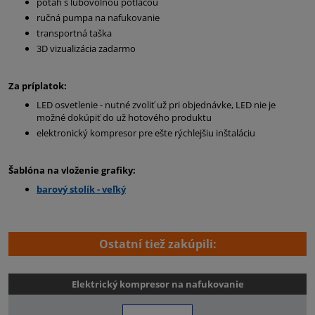
poťah s ľubovoľnou potlačou
ručná pumpa na nafukovanie
transportná taška
3D vizualizácia zadarmo
Za príplatok:
LED osvetlenie - nutné zvoliť už pri objednávke, LED nie je
možné dokúpiť do už hotového produktu
elektronický kompresor pre ešte rýchlejšiu inštaláciu
Šablóna na vloženie grafiky:
barový stolík - veľký
Ostatní tiež zakúpili:
Elektrický kompresor na nafukovanie