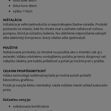
šírka dole: 60cm
šírka hore: 80cm
výška: 110cm
INŠTALÁCIA
Inštalácia je veľmi jednoduchá a nepotrebujete žiadne náradie. Produkt
postavíte na miesto, kde ho chcete mať a začnete nafukovať ručnou
pumpou, ktorá je súčasťou balenia. Na uľahčenie odporúčame zakúpiť
ešte elektrický kompresor, ktorý všetko ešte zjednoduší.
POUŽITIE
Nafukovacie produkty sú vhodné na použitie ako v interiéri, tak aj v
exteriéri. Vďaka odolnému vonkajšiemu poťahu je tento dizajnový rad
nábytku ideálny pre každú príležitosť a poťah je možné prať v práčke.
CELKOM PRISPÔSOBITEĽNÝ
Vďaka technológii sublimačnej tlače je možné poťah potlačiť
ľubovoľnou grafikou.
Poťah je navyše ľahko meniteľný, takže môžete meniť vzhľad lusknutím
prsta.
Súčasťou ceny je:
nafukovacia konštrukcia