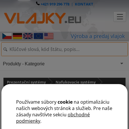
+421 919 296 778
|
KONTAKT
Produkty - Kategorie
Prezentační systémy
Nafukovacie systémy
Nafukovací barový stolík
Používame súbory
cookie
na optimalizáciu
našich webových stránok a služieb. Pre naše
zásady navštívte sekciu
obchodné
podmienky
.