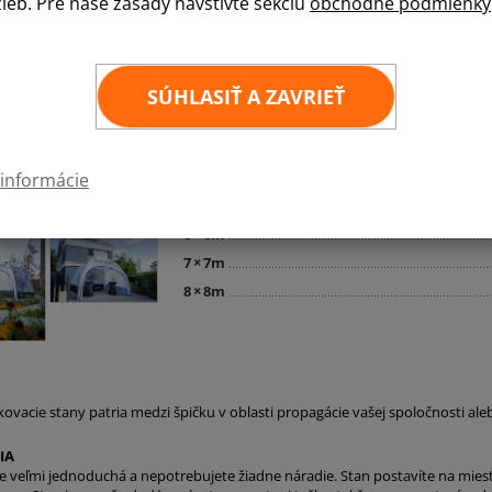
žieb. Pre naše zásady navštívte sekciu
obchodné podmienky
Ponúkame kvalitný nafukovací, pneumatický st
stien. Súčasťou dodávky je nafukovacia konštru
elektrický kompresor, kotvenie, dvere aj 3D viz
prívod vzduchu - stačí nafúknuť a stan je priprav
SÚHLASIŤ A ZAVRIEŤ
dodať iný počet stien, nakalkulujeme individuál
3
×
3m
4
×
4m
 informácie
5
×
5m
6
×
6m
7
×
7m
8
×
8m
kovacie stany patria medzi špičku v oblasti propagácie vašej spoločnosti a
IA
 je veľmi jednoduchá a nepotrebujete žiadne náradie. Stan postavíte na mi