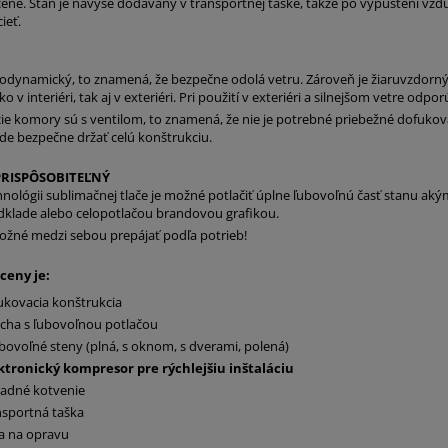
 cene. Stan je navyše dodávaný v transportnej taške, takže po vypustení 
ieť.
rodynamický, to znamená, že bezpečne odolá vetru. Zároveň je žiaruvzdor
o v interiéri, tak aj v exteriéri. Pri použití v exteriéri a silnejšom vetre o
e komory sú s ventilom, to znamená, že nie je potrebné priebežné dofukov
e bezpečne držať celú konštrukciu.
RISPÔSOBITEĽNÝ
nológii sublimačnej tlače je možné potlačiť úplne ľubovoľnú časť stanu akým
dklade alebo celopotlačou brandovou grafikou.
ožné medzi sebou prepájať podľa potrieb!
ceny je:
ukovacia konštrukcia
echa s ľubovoľnou potlačou
ubovoľné steny (plná, s oknom, s dverami, polená)
ktronický kompresor pre rýchlejšiu inštaláciu
ladné kotvenie
nsportná taška
a na opravu