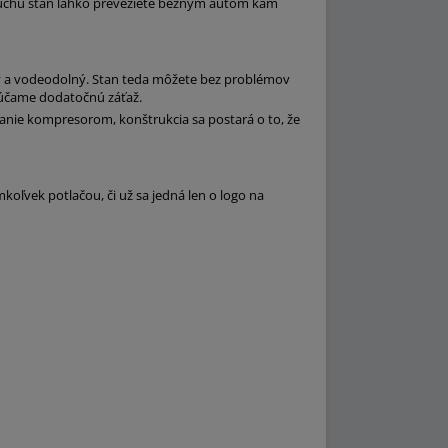
vzduchu stan ľahko preveziete bežným autom kam
ný a vodeodolný. Stan teda môžete bez problémov
dporúčame dodatočnú záťaž.
anie kompresorom, konštrukcia sa postará o to, že
koľvek potlačou, či už sa jedná len o logo na