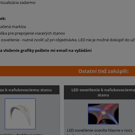
vizualizácia zadarmo
tok:
lačená markíza
ieška pre prepojenie viacerých stanov
 osvetlenie - nutné zvoliť už pri objednávke, LED nie je možné dokúpiť do 
a vloženie grafiky pošlete mi email na vyžádání
Ostatní tiež zakúpili:
za k nafukovaciemu stanu
LED osvetlenie k nafukovaciem
stanu
LED osvetlenie oceníte hlavne v noci,