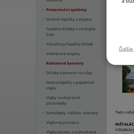
stožiarov
a slu
Prezentační systémy
Stolové vlajočky a stojany
Fasádne držiaky a vonkajšie
žrde
Inovatívny Fasádny Držiak
Ďalšie
Interiérové stojany
Reklamné bannery
Držiaky bannerov na stĺpy
Gastrovlaječky a papierové
vlajky
Vlajky na dopravné
prostriedky
Tieto nafu
Samolepky, nášivky, odznaky
Vlajkovej povrazca
INŠTALÁC
Inštalácia
Vlajkovej sety a zvýhodnené