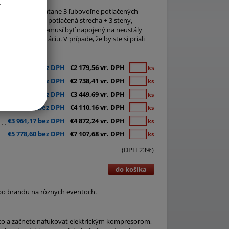
.
an Exclusive vrátane 3 ľubovoľne potlačených
kcia, ľubovoľne potlačená strecha + 3 steny,
ualizácia. Stan nemusí byť napojený na neustály
ený na prezentáciu. V prípade, že by ste si priali
ne.
€1 772,00 bez DPH
€2 179,56 vr. DPH
ks
€2 226,35 bez DPH
€2 738,41 vr. DPH
ks
€2 804,63 bez DPH
€3 449,69 vr. DPH
ks
€3 341,59 bez DPH
€4 110,16 vr. DPH
ks
€3 961,17 bez DPH
€4 872,24 vr. DPH
ks
€5 778,60 bez DPH
€7 107,68 vr. DPH
ks
(DPH 23%)
do košíka
lebo brandu na rôznych eventoch.
esto a začnete nafukovat elektrickým kompresorom,