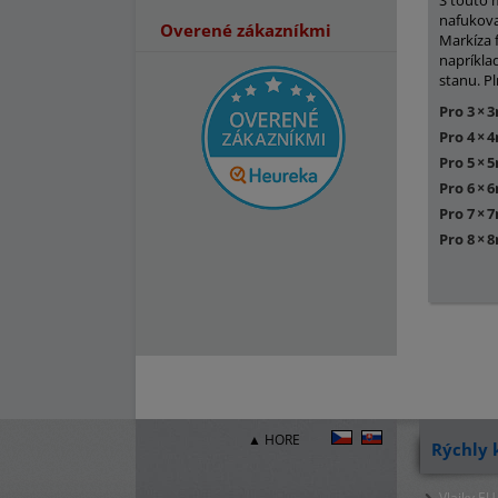
S touto 
nafukova
Overené zákazníkmi
Markíza 
napríkla
stanu. Pl
Pro 3
×
3
Pro 4
×
4
Pro 5
×
5
Pro 6
×
6
Pro 7
×
7
Pro 8
×
8
▲ HORE
Rýchly 
Vlajky.EU