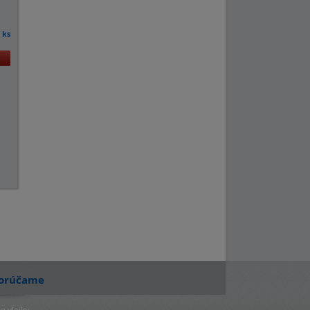
ks
a
orúčame
e vlajky