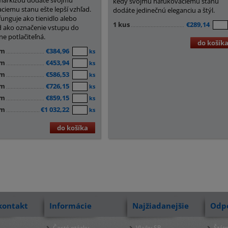
markízou dodáte svojmu
kedy svojmu nafukovaciemu stanu
ciemu stanu ešte lepší vzhľad.
dodáte jedinečnú eleganciu a štýl.
funguje ako tienidlo alebo
1 kus
€289,14
d ako označenie vstupu do
ne potlačiteľná.
do košík
m
€384,96
ks
m
€453,94
ks
m
€586,53
ks
m
€726,15
ks
m
€859,15
ks
m
€1 032,22
ks
do košíka
kontakt
Informácie
Najžiadanejšie
Odp
Časté otázky
Vlajky SR
Štátn