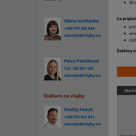
3D 
Za prípla
Olena Iurchenko
pot
+420 731 822 844
str
zakazky@vlajky.eu
LED
Šablóny n
Petra Patočková
Tel: 720 551 155
zakazky@vlajky.eu
Markí
Stožiare na vlajky
Ondřej Feduň
+420 731 811 811
zakazky@vlajky.eu