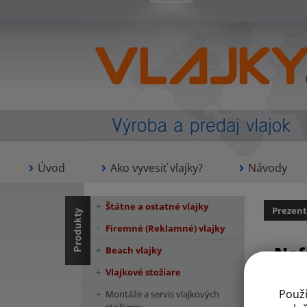
Úvod
Ako vyvesiť vlajky?
Návody
Štátne a ostatné vlajky
Prezent
Firemné (Reklamné) vlajky
Naf
Beach vlajky
Vlajkové stožiare
Použ
Montáže a servis vlajkových