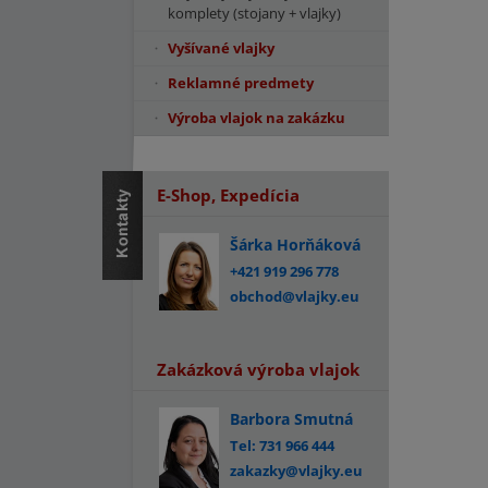
komplety (stojany + vlajky)
Vyšívané vlajky
Reklamné predmety
Výroba vlajok na zakázku
E-Shop, Expedícia
Šárka Horňáková
+421 919 296 778
obchod@vlajky.eu
Zakázková výroba vlajok
Barbora Smutná
Tel: 731 966 444
zakazky@vlajky.eu