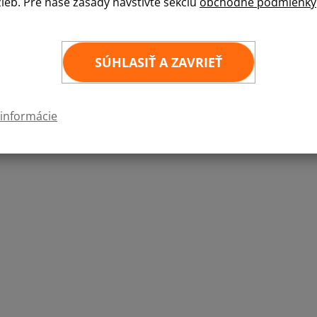
žieb. Pre naše zásady navštívte sekciu
obchodné podmienky
1 kus
SÚHLASIŤ A ZAVRIEŤ
 informácie