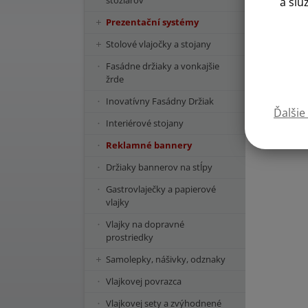
stožiarov
a slu
Prezentační systémy
Stolové vlajočky a stojany
Fasádne držiaky a vonkajšie
žrde
Inovatívny Fasádny Držiak
Ďalšie
Interiérové stojany
Reklamné bannery
Držiaky bannerov na stĺpy
Gastrovlaječky a papierové
vlajky
Vlajky na dopravné
prostriedky
Samolepky, nášivky, odznaky
Vlajkovej povrazca
Vlajkovej sety a zvýhodnené