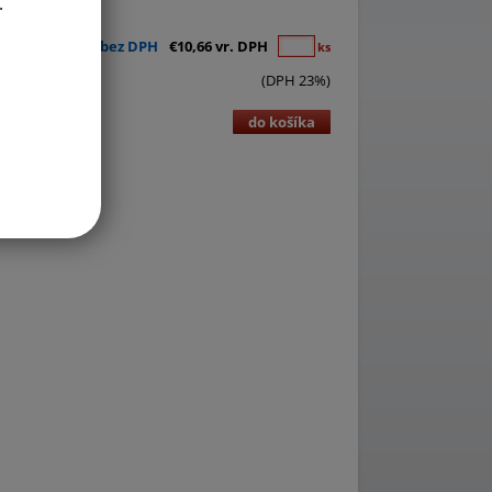
.
€8,67 bez DPH
€10,66 vr. DPH
ks
(DPH 23%)
do košíka