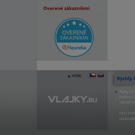
Overené zákazníkmi
▲ HORE
Rýchly 
Vlajky.EU
Radčina 
160 00 P
+421 919
obchod@v