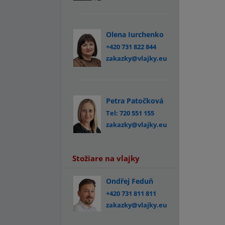
Olena Iurchenko
+420 731 822 844
zakazky@vlajky.eu
Petra Patočková
Tel: 720 551 155
zakazky@vlajky.eu
Stožiare na vlajky
Ondřej Feduň
+420 731 811 811
zakazky@vlajky.eu