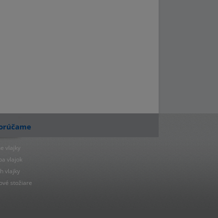
orúčame
e vlajky
ba vlajok
h vlajky
ové stožiare