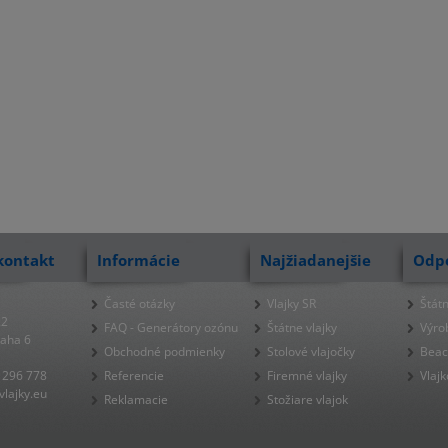
kontakt
Informácie
Najžiadanejšie
Odp
Časté otázky
Vlajky SR
Štátn
22
FAQ - Generátory ozónu
Štátne vlajky
Výro
raha 6
Obchodné podmienky
Stolové vlajočky
Beac
 296 778
Referencie
Firemné vlajky
Vlajk
lajky.eu
Reklamacie
Stožiare vlajok