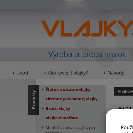
Úvod
Ako vyvesiť vlajky?
Návody
Štátne a ostatné vlajky
Vlajkov
Firemné (Reklamné) vlajky
Náh
Beach vlajky
Vlajkové stožiare
Použ
Montáže a servis vlajkových