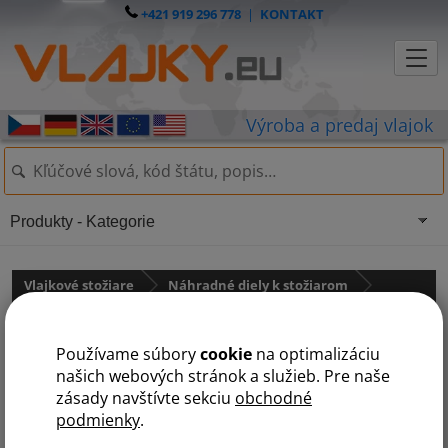
+421 919 296 778
|
KONTAKT
Produkty - Kategorie
Vlajkové stožiare
Náhradné diely k stožiarom
pro hliníkové stožáry STANDARD
Používame súbory
cookie
na optimalizáciu
Pevná pätka
našich webových stránok a služieb. Pre naše
zásady navštívte sekciu
obchodné
podmienky
.