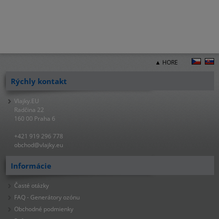
▲ HORE
Rýchly kontakt
Vlajky.EU
Radčina 22
160 00 Praha 6
+421 919 296 778
obchod@vlajky.eu
Informácie
Časté otázky
FAQ - Generátory ozónu
Obchodné podmienky