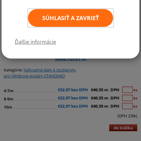
SÚHLASIŤ A ZAVRIEŤ
Ďalšie informácie
Kategórie:
Náhradné diely k stožiarom
,
pro hliníkové stožáry STANDARD
€32,97 bez DPH
€40,55 vr. DPH
ks
4-7m
€32,97 bez DPH
€40,55 vr. DPH
ks
8-9m
€32,97 bez DPH
€40,55 vr. DPH
ks
10m
(DPH 23%)
do košíka