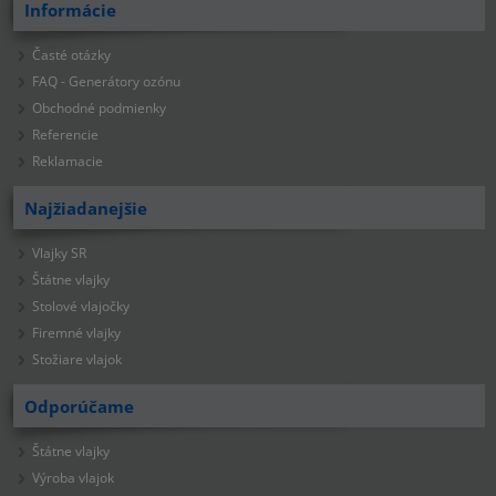
Informácie
Časté otázky
FAQ - Generátory ozónu
Obchodné podmienky
Referencie
Reklamacie
Najžiadanejšie
Vlajky SR
Štátne vlajky
Stolové vlajočky
Firemné vlajky
Stožiare vlajok
Odporúčame
Štátne vlajky
Výroba vlajok