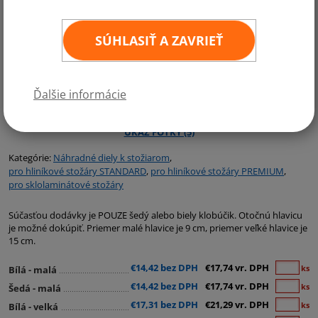
SÚHLASIŤ A ZAVRIEŤ
Ďalšie informácie
Kategórie:
Náhradné diely k stožiarom
,
pro hliníkové stožáry STANDARD
,
pro hliníkové stožáry PREMIUM
,
pro sklolaminátové stožáry
Súčasťou dodávky je POUZE šedý alebo biely klobúčik. Otočnú hlavicu
je možné dokúpiť. Priemer malé hlavice je 9 cm, priemer veľké hlavice je
15 cm.
€14,42 bez DPH
€17,74 vr. DPH
ks
Bílá - malá
€14,42 bez DPH
€17,74 vr. DPH
ks
Šedá - malá
€17,31 bez DPH
€21,29 vr. DPH
ks
Bílá - velká