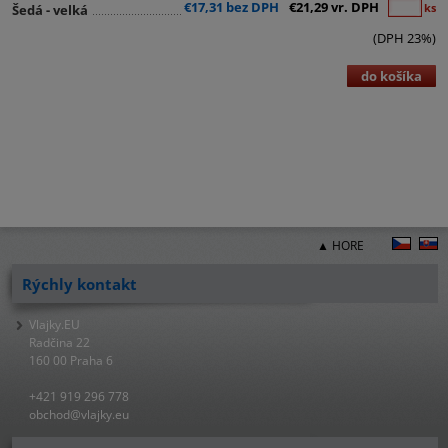
€17,31 bez DPH
€21,29 vr. DPH
ks
Šedá - velká
(DPH 23%)
do košíka
▲ HORE
Rýchly kontakt
Vlajky.EU
Radčina 22
160 00 Praha 6
+421 919 296 778
obchod@vlajky.eu