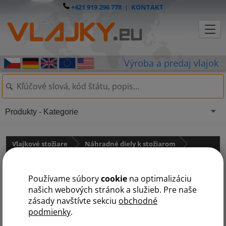
+421 919 296 778
|
KONTAKT
Produkty - Kategorie
Vlajkové stožiare
Náhradné diely k stožiarom
pro sklolaminátové stožáry
Používame súbory
cookie
na optimalizáciu
Plastová hlavica
našich webových stránok a služieb. Pre naše
zásady navštívte sekciu
obchodné
podmienky
.