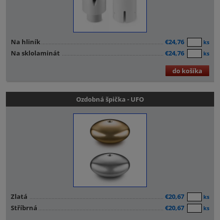
Na hliník
€24,76
ks
Na sklolaminát
€24,76
ks
do košíka
Ozdobná špička - UFO
Zlatá
€20,67
ks
Stříbrná
€20,67
ks