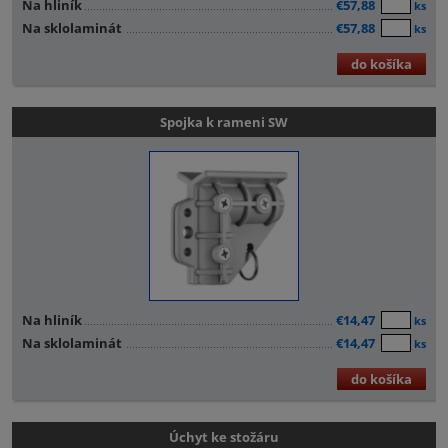
Na hliník
€57,88
ks
Na sklolaminát
€57,88
ks
do košíka
Spojka k rameni SW
Na hliník
€14,47
ks
Na sklolaminát
€14,47
ks
do košíka
Úchyt ke stožáru