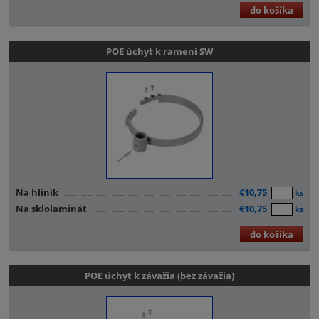
do košíka
POE úchyt k rameni SW
Na hliník
€10,75
ks
Na sklolaminát
€10,75
ks
do košíka
POE úchyt k závažia (bez závažia)