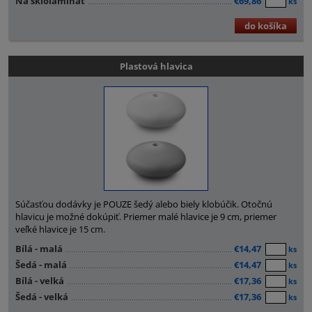
Na sklolaminát
€69,86
ks
do košíka
Plastová hlavica
Súčasťou dodávky je POUZE šedý alebo biely klobúčik. Otočnú
hlavicu je možné dokúpiť. Priemer malé hlavice je 9 cm, priemer
veľké hlavice je 15 cm.
Bílá - malá
€14,47
ks
Šedá - malá
€14,47
ks
Bílá - velká
€17,36
ks
Šedá - velká
€17,36
ks