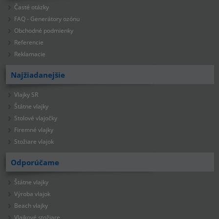
Časté otázky
FAQ - Generátory ozónu
Obchodné podmienky
Referencie
Reklamacie
Najžiadanejšie
Vlajky SR
Štátne vlajky
Stolové vlajočky
Firemné vlajky
Stožiare vlajok
Odporúčame
Štátne vlajky
Výroba vlajok
Beach vlajky
Vlajkové stožiare