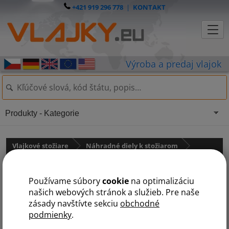
+421 919 296 778
|
KONTAKT
Produkty - Kategorie
Vlajkové stožiare
Náhradné diely k stožiarom
pro sklolaminátové stožáry
Používame súbory
cookie
na optimalizáciu
Náhradné diely ku sklolaminátovým stožiarom
našich webových stránok a služieb. Pre naše
Náhradné diely pre sklolaminátové stožiare všetkých typov.
zásady navštívte sekciu
obchodné
podmienky
.
D
K
L
O
P
R
S
Ú
Z