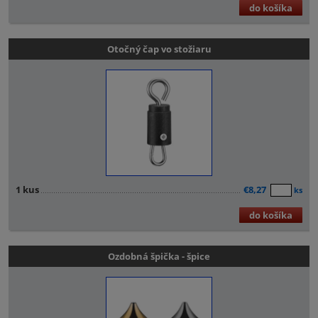
do košíka
Otočný čap vo stožiaru
1 kus
€8,27
ks
do košíka
Ozdobná špička - špice