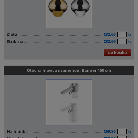
Zlatá
€32,66
ks
Stříbrná
€32,66
ks
do košíka
Otočná hlavica s ramenom Banner 150 cm
Na hliník
€69,86
ks