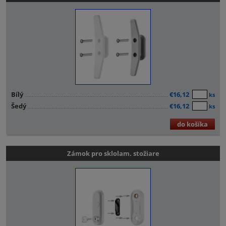
Bílý
€16,12
ks
Šedý
€16,12
ks
do košíka
Zámok pro sklolam. stožiare