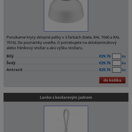
Ponúkame kryty sklopné pätky v 3 farbách (biela, RAL 7040 a RAL
7016). Do poznámky uveďte, či potrebujete na skloklaminátový
alebo hliníkový stožiar a akú výšku stožiaru.
Bílý
€29,76
ks
Šedý
€29,76
ks
Antracit
€29,76
ks
do košíka
Lanko s kevlarovým jadrom