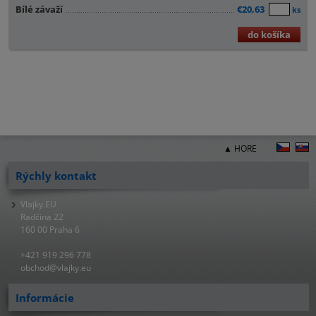
Bílé závaží
€20,63
ks
do košíka
▲ HORE
Rýchly kontakt
Vlajky.EU
Radčina 22
160 00 Praha 6
+421 919 296 778
obchod@vlajky.eu
Informácie