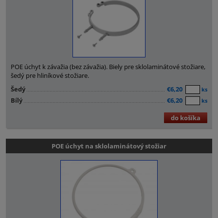
POE úchyt k závažia (bez závažia). Biely pre sklolaminátové stožiare,
šedý pre hliníkové stožiare.
Šedý
€6,20
ks
Bílý
€6,20
ks
do košíka
POE úchyt na sklolaminátový stožiar