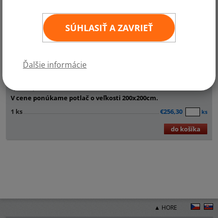
SÚHLASIŤ A ZAVRIEŤ
Prenosná a ľahko zložiteľná bannerová stena. Stenu je možné využiť
Ďalšie informácie
na potlač v ľubovoľnom rozmere od
90x110cm
do
240x240cm
. Celá
bannerová stena je dodávaná v prenosnej taške, kam sa zmestí
spolu s potlačou.
V cene ponúkame potlač o veľkosti 200x200cm.
1 ks
€256,30
ks
do košíka
▲ HORE