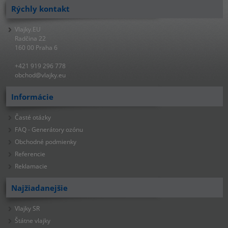
Rýchly kontakt
Vlajky.EU
Radčina 22
160 00 Praha 6
+421 919 296 778
obchod@vlajky.eu
Informácie
Časté otázky
FAQ - Generátory ozónu
Obchodné podmienky
Referencie
Reklamacie
Najžiadanejšie
Vlajky SR
Štátne vlajky