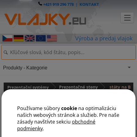
+421 919 296 778
|
KONTAKT
Produkty - Kategorie
Prezentační systémy
Prezentačné steny
státy na B
B
J
L
N
O
P
S
Používame súbory
cookie
na optimalizáciu
našich webových stránok a služieb. Pre naše
zásady navštívte sekciu
obchodné
Bannerová stena
podmienky
.