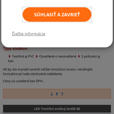
jednoducho meniť.
Reklamné stolíky ponúkame textilné aj PVC.
SÚHLASIŤ A ZAVRIEŤ
Na výber typy s policami aj bez.
Veľký výber tvarov a veľkostí.
Vyrábame LED podsvietené reprezentačné pulty.
Ďalšie informácie
Je možné dodať len konštrukciu alebo tiež konštrukciu vrátane tlače.
Typy stolíkov:
Textilné aj PVC
Osvetlené x neosvetlené
S policami aj
bez
Ak by ste si priali naceniť väčšie množstvo kusov, neváhajte
kontaktovať naše obchodné oddelenie.
Ceny sú uvedené bez DPH.
L
P
T
LED Textilní oválný stolík 60