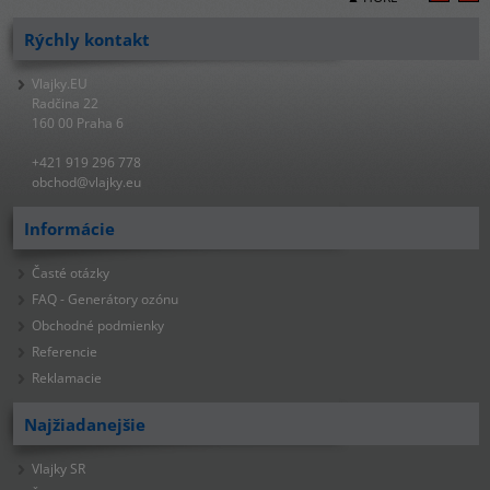
Rýchly kontakt
Vlajky.EU
Radčina 22
160 00 Praha 6
+421 919 296 778
obchod@vlajky.eu
Informácie
Časté otázky
FAQ - Generátory ozónu
Obchodné podmienky
Referencie
Reklamacie
Najžiadanejšie
Vlajky SR