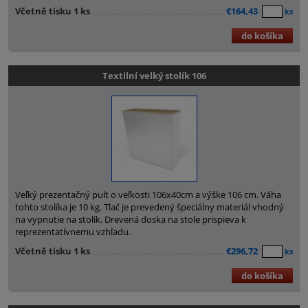
Včetně tisku 1 ks
€164,43
ks
do košíka
Textilní velký stolík 106
Veľký prezentačný pult o veľkosti 106x40cm a výške 106 cm. Váha
tohto stolíka je 10 kg. Tlač je prevedený špeciálny materiál vhodný
na vypnutie na stolík. Drevená doska na stole prispieva k
reprezentatívnemu vzhľadu.
Včetně tisku 1 ks
€296,72
ks
do košíka