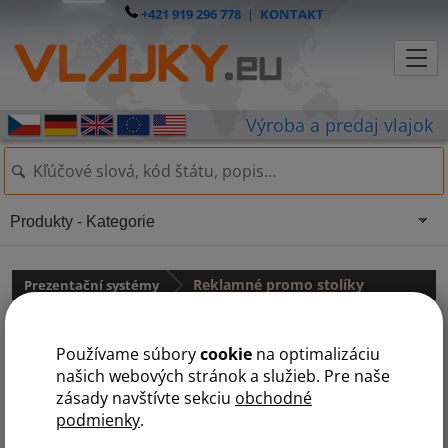
+421 919 296 778
|
KONTAKT
Produkty - Kategorie
Prezentační systémy
Reklamné promo stolíky
Promo stolíky - reprezentačné pulty
Používame súbory
cookie
na optimalizáciu
Reklamné reprezentačné stolíky
sú vhodné na rôzne prezentačné
našich webových stránok a služieb. Pre naše
akcie - veľtrhy, ochutnávky, eventy, reklamné akcie a ďalšie. Ponúkame
zásady navštívte sekciu
obchodné
promo stolíky vrátane tlače aj ako samostatné konštrukcie. V ponuke
podmienky
.
máme niekoľko typov od PVC tlače, cez textilné, ale aj osvetlené
reklamné stolíky. Inštalácia je rýchla a jednoduchá a grafika sa dá