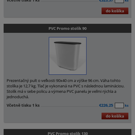
Včetně tisku 1 ks
€325,57
ks
do košíka
PVC Promo stolík 90
Prezentačný pult o veľkosti 90x40 cm a výške 96 cm. Váha tohto
stolíka je 12,7 kg. Tlač je vykonaná na PVC s následnou lamináciou.
Stolík má v sebe policu a výmena PVC panelu je veľmi rýchla a
jednoduchá.
Včetně tisku 1 ks
€226,25
ks
do košíka
PVC Promo stolík 130