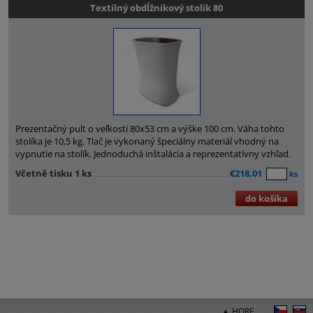
Textilný obdĺžnikový stolík 80
Prezentačný pult o veľkosti 80x53 cm a výške 100 cm. Váha tohto
stolíka je 10,5 kg. Tlač je vykonaný špeciálny materiál vhodný na
vypnutie na stolík. Jednoduchá inštalácia a reprezentatívny vzhľad.
Včetně tisku 1 ks
€218,01
ks
do košíka
▲ HORE