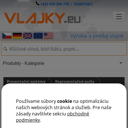
+421 919 296 778
|
KONTAKT
Produkty - Kategorie
Prezentační systémy
Reprezentačné pulty
PVC Promo stolík 90
Používame súbory
cookie
na optimalizáciu
našich webových stránok a služieb. Pre naše
zásady navštívte sekciu
obchodné
podmienky
.