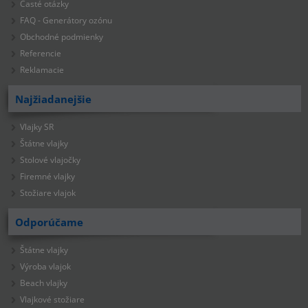
Časté otázky
FAQ - Generátory ozónu
Obchodné podmienky
Referencie
Reklamacie
Najžiadanejšie
Vlajky SR
Štátne vlajky
Stolové vlajočky
Firemné vlajky
Stožiare vlajok
Odporúčame
Štátne vlajky
Výroba vlajok
Beach vlajky
Vlajkové stožiare