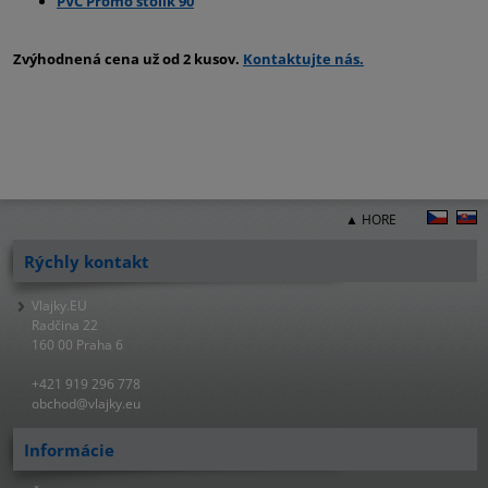
PVC Promo stolík 90
Zvýhodnená cena už od 2 kusov.
Kontaktujte nás.
▲ HORE
Rýchly kontakt
Vlajky.EU
Radčina 22
160 00 Praha 6
+421 919 296 778
obchod@vlajky.eu
Informácie