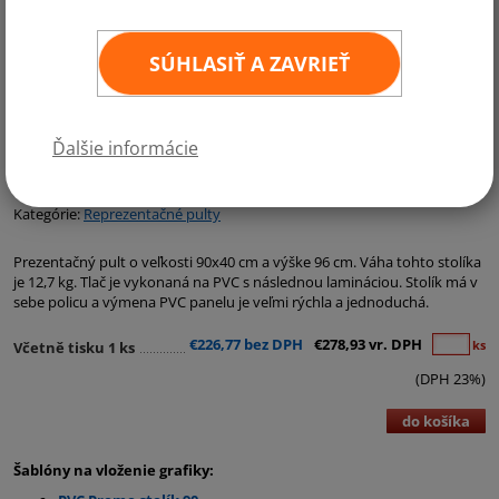
SÚHLASIŤ A ZAVRIEŤ
Ďalšie informácie
Kategórie:
Reprezentačné pulty
Prezentačný pult o veľkosti 90x40 cm a výške 96 cm. Váha tohto stolíka
je 12,7 kg. Tlač je vykonaná na PVC s následnou lamináciou. Stolík má v
sebe policu a výmena PVC panelu je veľmi rýchla a jednoduchá.
€226,77 bez DPH
€278,93 vr. DPH
ks
Včetně tisku 1 ks
(DPH 23%)
do košíka
Šablóny na vloženie grafiky: