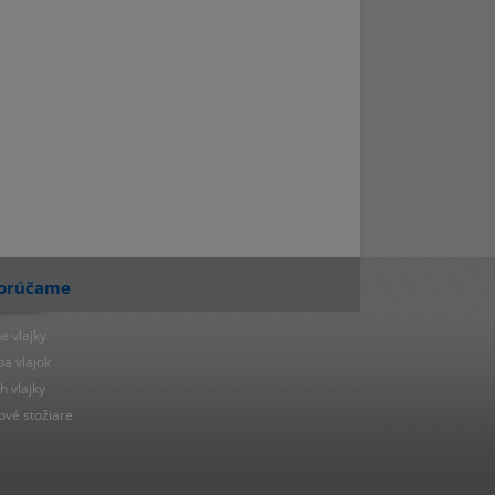
orúčame
e vlajky
ba vlajok
h vlajky
ové stožiare