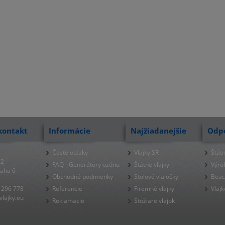
kontakt
Informácie
Najžiadanejšie
Odp
Časté otázky
Vlajky SR
Štátn
22
FAQ - Generátory ozónu
Štátne vlajky
Výro
raha 6
Obchodné podmienky
Stolové vlajočky
Beac
 296 778
Referencie
Firemné vlajky
Vlajk
lajky.eu
Reklamacie
Stožiare vlajok