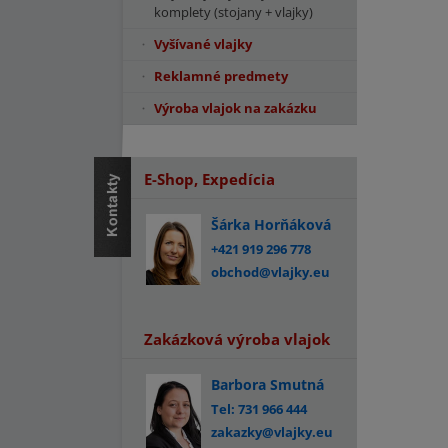
komplety (stojany + vlajky)
Vyšívané vlajky
Reklamné predmety
Výroba vlajok na zakázku
E-Shop, Expedícia
Šárka Horňáková
+421 919 296 778
obchod@vlajky.eu
Zakázková výroba vlajok
Barbora Smutná
Tel: 731 966 444
zakazky@vlajky.eu