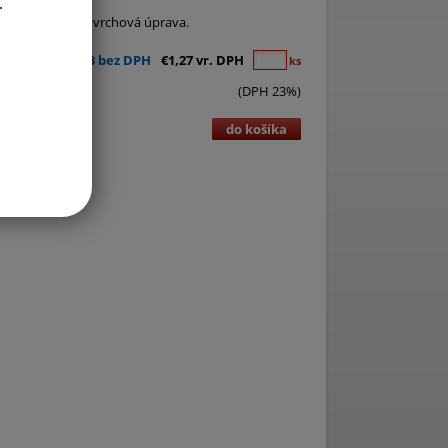
.
x4 cm. Odolná povrchová úprava.
€1,03 bez DPH
€1,27 vr. DPH
ks
(DPH 23%)
do košíka