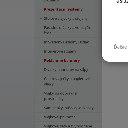
stožiarov
a slu
Prezentační systémy
Stolové vlajočky a stojany
Fasádne držiaky a vonkajšie
žrde
Inovatívny Fasádny Držiak
Ďalšie
Interiérové stojany
Reklamné bannery
Držiaky bannerov na stĺpy
Gastrovlaječky a papierové
vlajky
Vlajky na dopravné
prostriedky
Samolepky, nášivky, odznaky
Vlajkovej povrazca
Vlajkovej sety a zvýhodnené