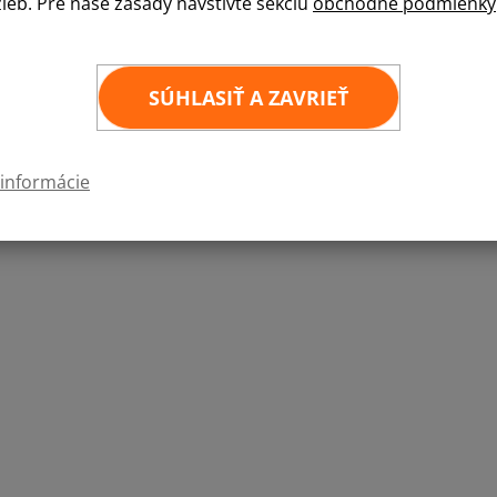
žieb. Pre naše zásady navštívte sekciu
obchodné podmienky
Kvalitná samolepka štátnej vlajky v rozmere 6
6
×
4 cm
SÚHLASIŤ A ZAVRIEŤ
 informácie