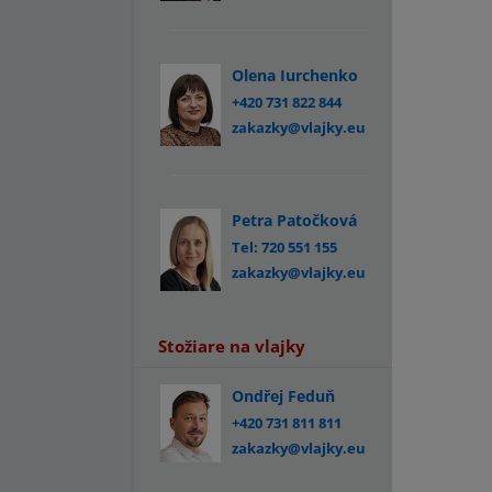
Olena Iurchenko
+420 731 822 844
zakazky@vlajky.eu
Petra Patočková
Tel: 720 551 155
zakazky@vlajky.eu
Stožiare na vlajky
Ondřej Feduň
+420 731 811 811
zakazky@vlajky.eu