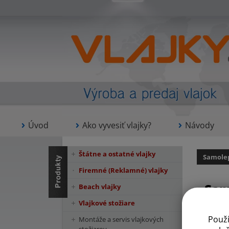
Úvod
Ako vyvesiť vlajky?
Návody
Štátne a ostatné vlajky
Samolep
Firemné (Reklamné) vlajky
Sam
Beach vlajky
Vlajkové stožiare
Použ
Montáže a servis vlajkových