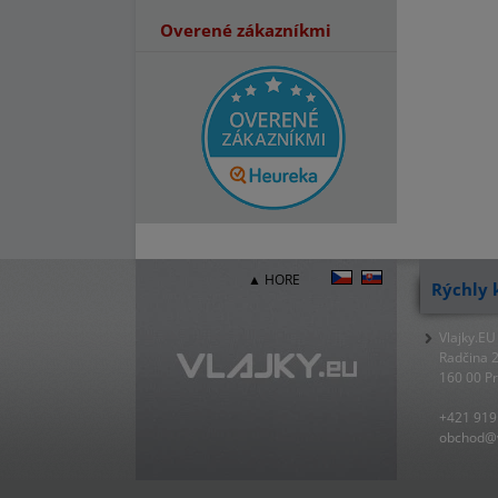
Overené zákazníkmi
▲ HORE
Rýchly 
Vlajky.EU
Radčina 
160 00 P
+421 919
obchod@v