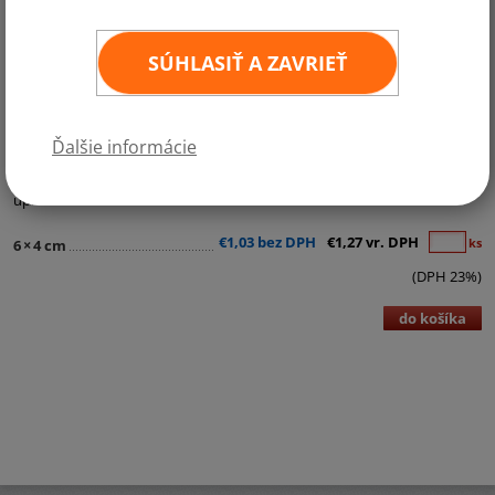
SÚHLASIŤ A ZAVRIEŤ
Kategórie:
Samolepky - štátne vlajky
Ďalšie informácie
Kvalitná samolepka štátnej vlajky v rozmere 6x4 cm. Odolná povrchová
úprava.
€1,03 bez DPH
€1,27 vr. DPH
ks
6
×
4 cm
(DPH 23%)
do košíka