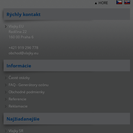
▲ HORE
Rýchly kontakt
Vlajky.EU
Radčina 22
160 00 Praha 6
+421 919 296 778
obchod@vlajky.eu
Informácie
Časté otázky
FAQ - Generátory ozónu
Obchodné podmienky
Referencie
Reklamacie
Najžiadanejšie
Vlajky SR