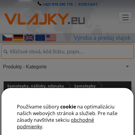
+421 919 296 778
|
KONTAKT
Produkty - Kategorie
Samolepky, nášivky, odznaky
Samolepky
Samolepky - štátne vlajky
Používame súbory
cookie
na optimalizáciu
Samolepka - vlajka Nemecko
našich webových stránok a služieb. Pre naše
zásady navštívte sekciu
obchodné
podmienky
.