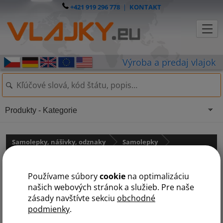
+421 919 296 778
|
KONTAKT
Produkty - Kategorie
Samolepky, nášivky, odznaky
Samolepky
Samolepky - štátne vlajky
Používame súbory
cookie
na optimalizáciu
Samolepka - vlajka Nový
našich webových stránok a služieb. Pre naše
zásady navštívte sekciu
obchodné
Zéland
podmienky
.