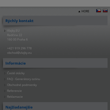
▲ HORE
Rýchly kontakt
Vlajky.EU
Radčina 22
160 00 Praha 6
+421 919 296 778
obchod@vlajky.eu
Informácie
Časté otázky
FAQ - Generátory ozónu
Obchodné podmienky
Referencie
Reklamacie
Najžiadanejšie