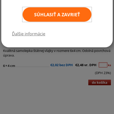
SÚHLASIŤ A ZAVRIEŤ
Ďalšie informácie
Kategórie:
Samolepky - štátne vlajky
Kvalitná samolepka štátnej vlajky v rozmere 6x4 cm. Odolná povrchová
úprava.
€2,02 bez DPH
€2,48 vr. DPH
ks
6
×
4 cm
(DPH 23%)
do košíka