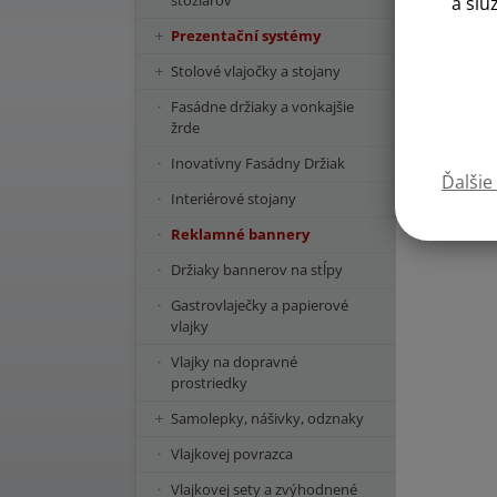
stožiarov
a slu
Prezentační systémy
Stolové vlajočky a stojany
Fasádne držiaky a vonkajšie
žrde
Inovatívny Fasádny Držiak
Ďalšie
Interiérové stojany
Reklamné bannery
Držiaky bannerov na stĺpy
Gastrovlaječky a papierové
vlajky
Vlajky na dopravné
prostriedky
Samolepky, nášivky, odznaky
Vlajkovej povrazca
Vlajkovej sety a zvýhodnené