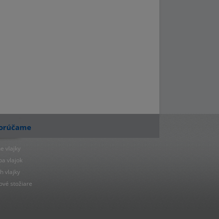
orúčame
e vlajky
ba vlajok
h vlajky
ové stožiare