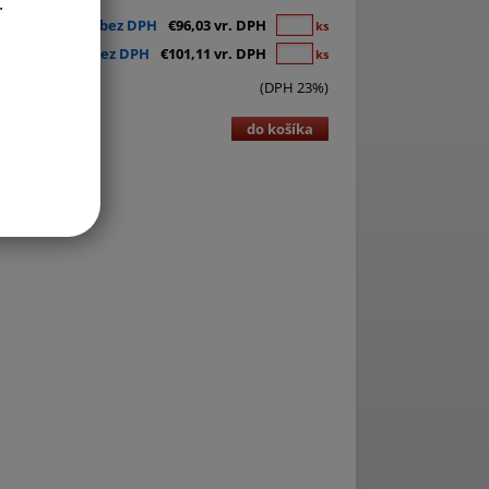
.
€78,07 bez DPH
€96,03 vr. DPH
ks
€82,20 bez DPH
€101,11 vr. DPH
ks
(DPH 23%)
do košíka