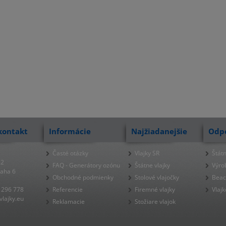
kontakt
Informácie
Najžiadanejšie
Odp
Časté otázky
Vlajky SR
Štátn
22
FAQ - Generátory ozónu
Štátne vlajky
Výro
raha 6
Obchodné podmienky
Stolové vlajočky
Beac
 296 778
Referencie
Firemné vlajky
Vlajk
lajky.eu
Reklamacie
Stožiare vlajok