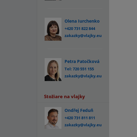
Olena Iurchenko
+420 731 822 844
zakazky@vlajky.eu
Petra Patočková
Tel: 720 551 155
zakazky@vlajky.eu
Stožiare na vlajky
Ondřej Feduň
+420 731 811 811
zakazky@vlajky.eu