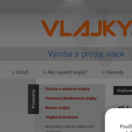
Úvod
Ako vyvesiť vlajky?
Návody
Štátne a ostatné vlajky
Vlajkov
Firemné (Reklamné) vlajky
Skl
Beach vlajky
Vlajkové stožiare
Použ
Montáže a servis vlajkových