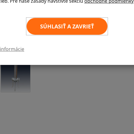
žieb. Pre naše zásady navštívte sekciu
obchodné podmienky
6-9m
10-12m
SÚHLASIŤ A ZAVRIEŤ
 informácie