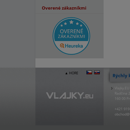
Overené zákazníkmi
▲ HORE
Rýchly 
Vlajky.EU
Radčina 
160 00 P
+421 919
obchod@v