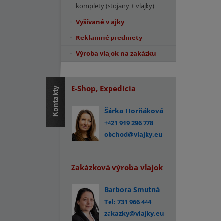
komplety (stojany + vlajky)
Vyšívané vlajky
Reklamné predmety
Výroba vlajok na zakázku
E-Shop, Expedícia
Šárka Horňáková
+421 919 296 778
obchod@vlajky.eu
Zakázková výroba vlajok
Barbora Smutná
Tel: 731 966 444
zakazky@vlajky.eu