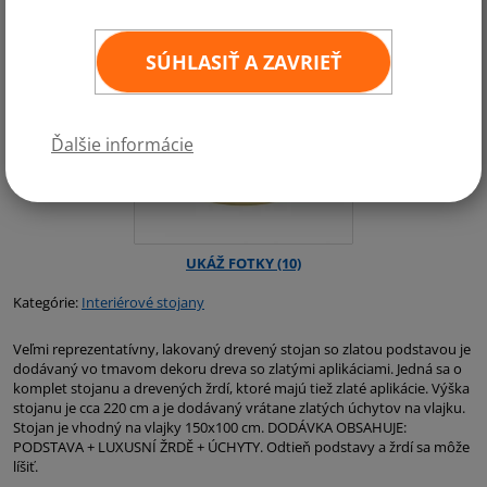
SÚHLASIŤ A ZAVRIEŤ
Ďalšie informácie
Kategórie:
Interiérové stojany
Veľmi reprezentatívny, lakovaný drevený stojan so zlatou podstavou je
dodávaný vo tmavom dekoru dreva so zlatými aplikáciami. Jedná sa o
komplet stojanu a drevených žrdí, ktoré majú tiež zlaté aplikácie. Výška
stojanu je cca 220 cm a je dodávaný vrátane zlatých úchytov na vlajku.
Stojan je vhodný na vlajky 150x100 cm. DODÁVKA OBSAHUJE:
PODSTAVA + LUXUSNÍ ŽRDĚ + ÚCHYTY. Odtieň podstavy a žrdí sa môže
líšiť.