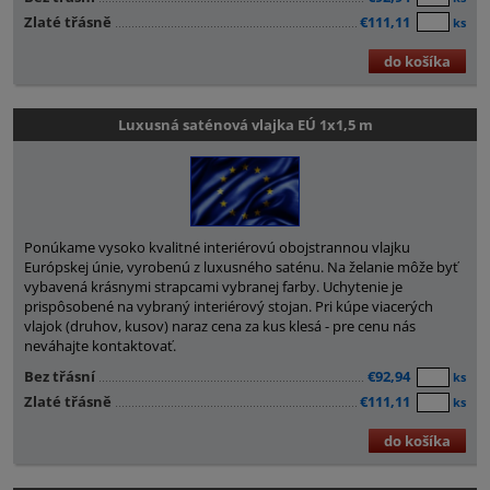
Zlaté třásně
€111,11
ks
do košíka
Luxusná saténová vlajka EÚ 1x1,5 m
Ponúkame vysoko kvalitné interiérovú obojstrannou vlajku
Európskej únie, vyrobenú z luxusného saténu. Na želanie môže byť
vybavená krásnymi strapcami vybranej farby. Uchytenie je
prispôsobené na vybraný interiérový stojan. Pri kúpe viacerých
vlajok (druhov, kusov) naraz cena za kus klesá - pre cenu nás
neváhajte kontaktovať.
Bez třásní
€92,94
ks
Zlaté třásně
€111,11
ks
do košíka