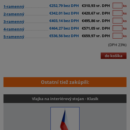
€252,79 bez DPH
€310,93 vr. DPH
ks
1-ramenný
€342,01 bez DPH
€420,67 vr. DPH
ks
2-ramenný
€403,14 bez DPH
€495,86 vr. DPH
ks
3-ramenný
€464,27 bez DPH
€571,05 vr. DPH
ks
4-ramenný
€536,56 bez DPH
€659,97 vr. DPH
ks
5-ramenný
(DPH 23%)
do košíka
Ostatní tiež zakúpili:
Vlajka na interiérový stojan - Klasik