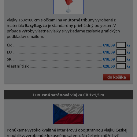
Vlajky 150x100 cm s očkami na vnútorné tribúny vyrobené z
materiálu
Easyflag
, čo je štandardný priehľadný polyester. V
prípade výroby vlastnej vlajky si vyžiadame zaslanie grafických
podkladov emailom.
ČR
€18,59
ks
EU
€18,59
ks
SR
€18,59
ks
Vlastní tisk
€28,50
ks
do košíka
Luxusná saténová vlajka ČR 1x1,5 m
Ponúkame vysoko kvalitné interiérovú obojstrannou vlajku Českej
republiky, vyrobenú z luxusného saténu. Na želanie môže byť