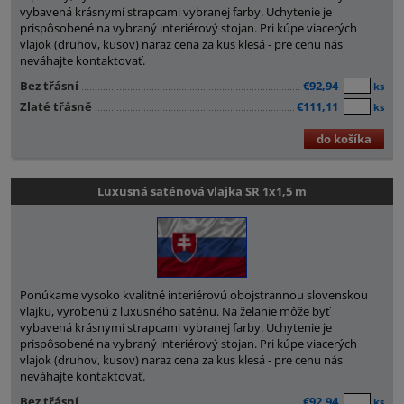
vybavená krásnymi strapcami vybranej farby. Uchytenie je
prispôsobené na vybraný interiérový stojan. Pri kúpe viacerých
vlajok (druhov, kusov) naraz cena za kus klesá - pre cenu nás
neváhajte kontaktovať.
Bez třásní
€92,94
ks
Zlaté třásně
€111,11
ks
do košíka
Luxusná saténová vlajka SR 1x1,5 m
Ponúkame vysoko kvalitné interiérovú obojstrannou slovenskou
vlajku, vyrobenú z luxusného saténu. Na želanie môže byť
vybavená krásnymi strapcami vybranej farby. Uchytenie je
prispôsobené na vybraný interiérový stojan. Pri kúpe viacerých
vlajok (druhov, kusov) naraz cena za kus klesá - pre cenu nás
neváhajte kontaktovať.
Bez třásní
€92,94
ks