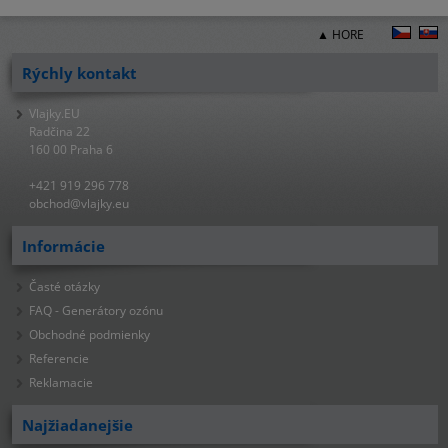
▲ HORE
Rýchly kontakt
Vlajky.EU
Radčina 22
160 00 Praha 6
+421 919 296 778
obchod@vlajky.eu
Informácie
Časté otázky
FAQ - Generátory ozónu
Obchodné podmienky
Referencie
Reklamacie
Najžiadanejšie