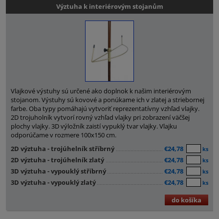
Výztuha k interiérovým stojanům
Vlajkové výstuhy sú určené ako doplnok k našim interiérovým
stojanom. Výstuhy sú kovové a ponúkame ich v zlatej a striebornej
farbe. Oba typy pomáhajú vytvoriť reprezentatívny vzhľad vlajky.
2D trojuholník vytvorí rovný vzhľad vlajky pri zobrazení väčšej
plochy vlajky. 3D výložník zaistí vypuklý tvar vlajky. Vlajku
odporúčame v rozmere 100x150 cm.
2D výztuha - trojúhelník stříbrný
€24,78
ks
2D výztuha - trojúhelník zlatý
€24,78
ks
3D výztuha - vypouklý stříbrný
€24,78
ks
3D výztuha - vypouklý zlatý
€24,78
ks
do košíka