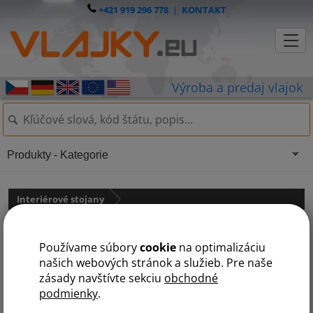
+421 919 296 778
|
KONTAKT
Produkty - Kategorie
Interiérové stojany
Stojan na vlajku drevený so
Používame súbory
cookie
na optimalizáciu
zlatou podstavou
našich webových stránok a služieb. Pre naše
zásady navštívte sekciu
obchodné
podmienky
.