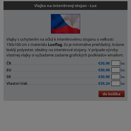
Vlajka na interiérový stojan - Lux
Vlajky s uchytením na očká k interiérovému stojanu o veľkosti
150x100 cm z materiálu
Luxflag
, čo je minimálne priehľadný, krásne
lesklý polyester, ideálny na interiérové ​​stojany. V prípade výroby
vlastnej vlajky si vyžiadame zaslanie grafických podkladov emailom.
ČR
€30,98
ks
EU
€30,98
ks
SR
€30,98
ks
Vlastní tisk
€39,24
ks
do košíka