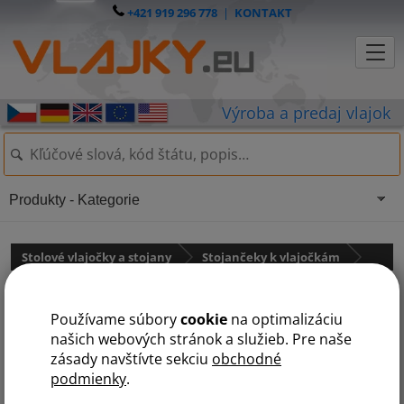
+421 919 296 778
|
KONTAKT
Produkty - Kategorie
Stolové vlajočky a stojany
Stojančeky k vlajočkám
Stojánek kovový chromovaný
Používame súbory
cookie
na optimalizáciu
LUX: 35 cm
našich webových stránok a služieb. Pre naše
zásady navštívte sekciu
obchodné
podmienky
.