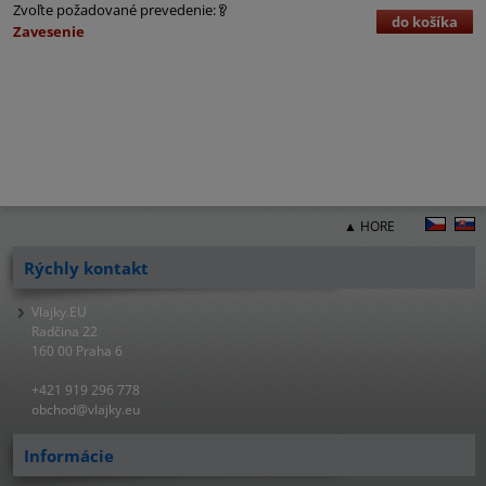
Zvoľte požadované prevedenie:
do košíka
Zavesenie
▲ HORE
Rýchly kontakt
Vlajky.EU
Radčina 22
160 00 Praha 6
+421 919 296 778
obchod@vlajky.eu
Informácie