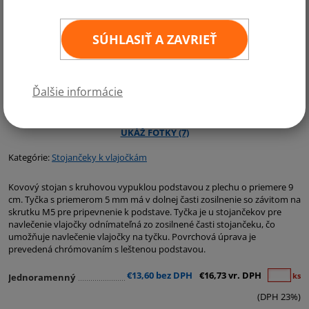
SÚHLASIŤ A ZAVRIEŤ
Ďalšie informácie
Kategórie:
Stojančeky k vlajočkám
Kovový stojan s kruhovou vypuklou podstavou z plechu o priemere 9
cm. Tyčka s priemerom 5 mm má v dolnej časti zosilnenie so závitom na
skrutku M5 pre pripevnenie k podstave. Tyčka je u stojančekov pre
navlečenie vlajočky odnímateľná zo zosilnené časti stojančeku, čo
umožňuje navlečenie vlajočky na tyčku. Povrchová úprava je
prevedená chrómovaním s leštenou podstavou.
€13,60 bez DPH
€16,73 vr. DPH
ks
Jednoramenný
(DPH 23%)