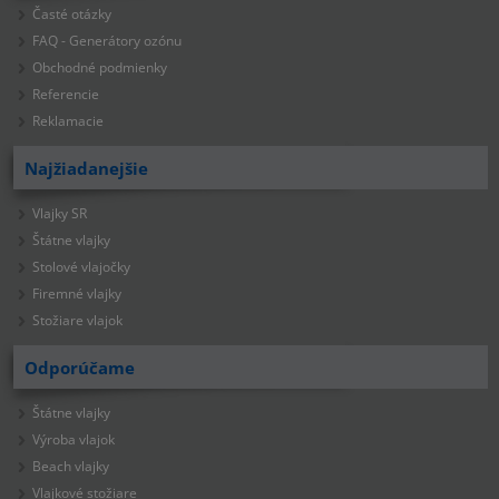
Časté otázky
FAQ - Generátory ozónu
Obchodné podmienky
Referencie
Reklamacie
Najžiadanejšie
Vlajky SR
Štátne vlajky
Stolové vlajočky
Firemné vlajky
Stožiare vlajok
Odporúčame
Štátne vlajky
Výroba vlajok
Beach vlajky
Vlajkové stožiare