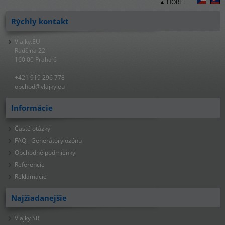
▲ HORE
Rýchly kontakt
Vlajky.EU
Radčina 22
160 00 Praha 6
+421 919 296 778
obchod@vlajky.eu
Informácie
Časté otázky
FAQ - Generátory ozónu
Obchodné podmienky
Referencie
Reklamacie
Najžiadanejšie
Vlajky SR