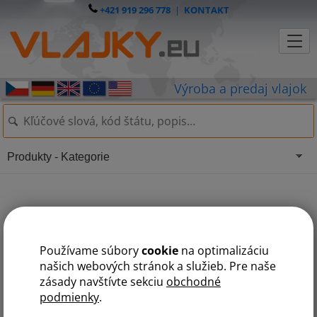
+421 919 296 778
|
KONTAKT
Produkty - Kategorie
Uterák veľký - biely
Používame súbory
cookie
na optimalizáciu
našich webových stránok a služieb. Pre naše
zásady navštívte sekciu
obchodné
podmienky
.