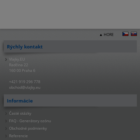
▲ HORE
Rýchly kontakt
Vlajky.EU
Radčina 22
160 00 Praha 6
+421 919 296 778
obchod@vlajky.eu
Informácie
Časté otázky
FAQ - Generátory ozónu
Obchodné podmienky
Referencie