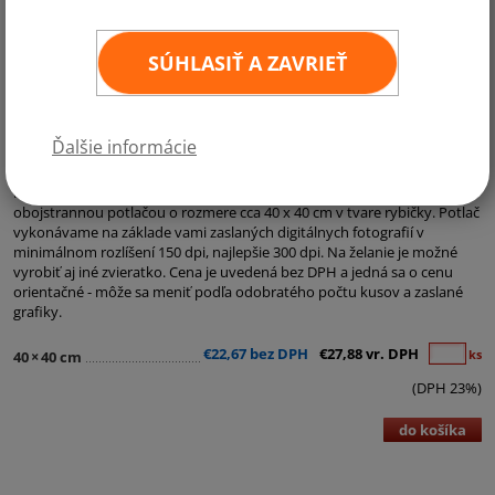
SÚHLASIŤ A ZAVRIEŤ
Ďalšie informácie
Kategórie:
nezaradené
Ponúkame Vám kvalitné mäkký vankúšik s vaším vlastným
obojstrannou potlačou o rozmere cca 40 x 40 cm v tvare rybičky. Potlač
vykonávame na základe vami zaslaných digitálnych fotografií v
minimálnom rozlíšení 150 dpi, najlepšie 300 dpi. Na želanie je možné
vyrobiť aj iné zvieratko. Cena je uvedená bez DPH a jedná sa o cenu
orientačné - môže sa meniť podľa odobratého počtu kusov a zaslané
grafiky.
€22,67 bez DPH
€27,88 vr. DPH
ks
40
×
40 cm
(DPH 23%)
do košíka