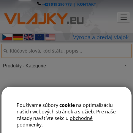
+421 919 296 778
|
KONTAKT
Produkty - Kategorie
Vankúšik rybička - obojstranná
tlač
Používame súbory
cookie
na optimalizáciu
našich webových stránok a služieb. Pre naše
zásady navštívte sekciu
obchodné
podmienky
.