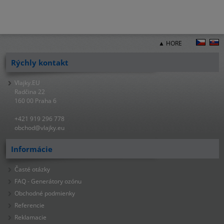
▲ HORE
Rýchly kontakt
Vlajky.EU
Radčina 22
160 00 Praha 6
+421 919 296 778
obchod@vlajky.eu
Informácie
Časté otázky
FAQ - Generátory ozónu
Obchodné podmienky
Referencie
Reklamacie