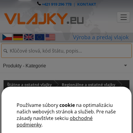
+421 919 296 778
|
KONTAKT
Produkty - Kategorie
Štátne a ostatné vlajky
Regionálne a ostatné vlajky
Regionálne vlajky
Používame súbory
cookie
na optimalizáciu
Anglická vlajka
našich webových stránok a služieb. Pre naše
zásady navštívte sekciu
obchodné
podmienky
.