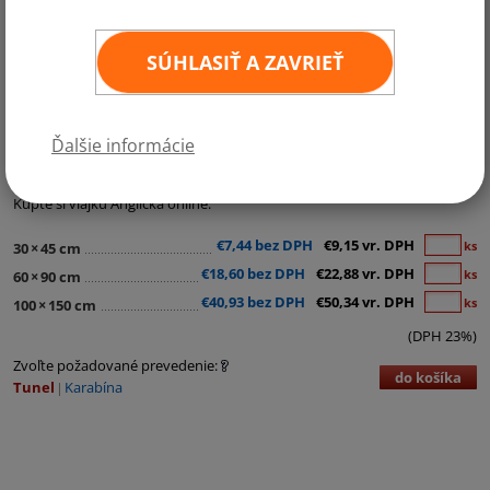
SÚHLASIŤ A ZAVRIEŤ
Kategórie:
Regionálne a ostatné vlajky
,
Regionálne vlajky
Ďalšie informácie
Vlajka Anglicka je súčasťou vlajky Veľkej Británie (ktorá je zložená z
vlajok troch častí spojeného kráľovstva - Anglicko, Írska a Škótska).
Kúpte si vlajku Anglicka online.
€7,44 bez DPH
€9,15 vr. DPH
ks
30
×
45 cm
€18,60 bez DPH
€22,88 vr. DPH
ks
60
×
90 cm
€40,93 bez DPH
€50,34 vr. DPH
ks
100
×
150 cm
(DPH 23%)
Zvoľte požadované prevedenie:
do košíka
Tunel
Karabína