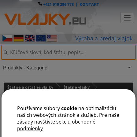
+421 919 296 778
|
KONTAKT
Produkty - Kategorie
Štátne a ostatné vlajky
Štátne vlajky
Stredná Amerika
Používame súbory
cookie
na optimalizáciu
Vlajka Belize
našich webových stránok a služieb. Pre naše
zásady navštívte sekciu
obchodné
podmienky
.