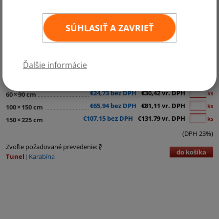
SÚHLASIŤ A ZAVRIEŤ
Kategórie:
Stredná Amerika
Ďalšie informácie
€11,54 bez DPH
€14,19 vr. DPH
ks
30
×
45 cm
€24,73 bez DPH
€30,42 vr. DPH
ks
60
×
90 cm
€65,94 bez DPH
€81,11 vr. DPH
ks
100
×
150 cm
€107,15 bez DPH
€131,79 vr. DPH
ks
150
×
225 cm
(DPH 23%)
Zvoľte požadované prevedenie:
do košíka
Tunel
Karabína