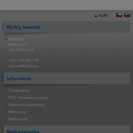
▲ HORE
Rýchly kontakt
Vlajky.EU
Radčina 22
160 00 Praha 6
+421 919 296 778
obchod@vlajky.eu
Informácie
Časté otázky
FAQ - Generátory ozónu
Obchodné podmienky
Referencie
Reklamacie
Najžiadanejšie