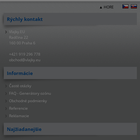
▲ HORE
Rýchly kontakt
Vlajky.EU
Radčina 22
160 00 Praha 6
+421 919 296 778
obchod@vlajky.eu
Informácie
Časté otázky
FAQ - Generátory ozónu
Obchodné podmienky
Referencie
Reklamacie
Najžiadanejšie