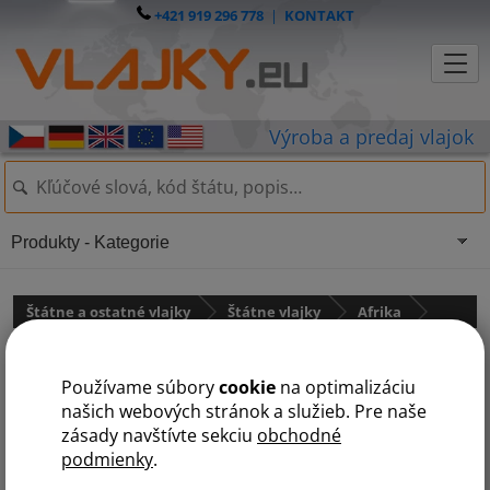
+421 919 296 778
|
KONTAKT
Produkty - Kategorie
Štátne a ostatné vlajky
Štátne vlajky
Afrika
Benin
Používame súbory
cookie
na optimalizáciu
našich webových stránok a služieb. Pre naše
zásady navštívte sekciu
obchodné
podmienky
.