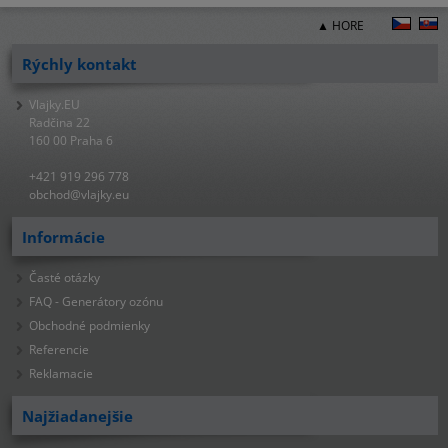
▲ HORE
Rýchly kontakt
Vlajky.EU
Radčina 22
160 00 Praha 6
+421 919 296 778
obchod@vlajky.eu
Informácie
Časté otázky
FAQ - Generátory ozónu
Obchodné podmienky
Referencie
Reklamacie
Najžiadanejšie