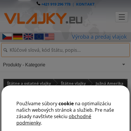
+421 919 296 778
|
KONTAKT
Produkty - Kategorie
Štátne a ostatné vlajky
Štátne vlajky
Južná Amerika
Bolivijská vlajka
Používame súbory
cookie
na optimalizáciu
našich webových stránok a služieb. Pre naše
zásady navštívte sekciu
obchodné
podmienky
.