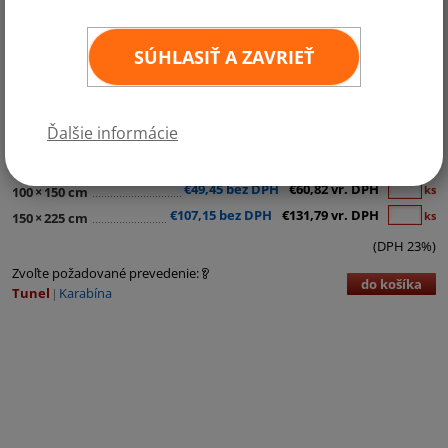
SÚHLASIŤ A ZAVRIEŤ
Kategórie:
Južná Amerika
Ďalšie informácie
€11,95 bez DPH
€14,70 vr. DPH
ks
30
×
45 cm
€24,73 bez DPH
€30,42 vr. DPH
ks
60
×
90 cm
€49,45 bez DPH
€60,82 vr. DPH
ks
100
×
150 cm
€107,15 bez DPH
€131,79 vr. DPH
ks
150
×
225 cm
(DPH 23%)
Zvoľte požadované prevedenie:
do košíka
Tunel
Karabína