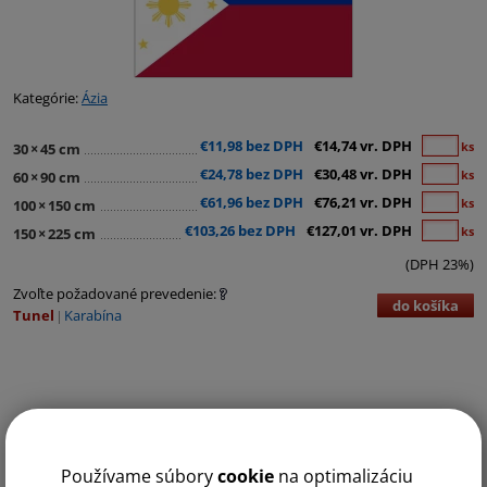
Kategórie:
Ázia
€11,98 bez DPH
€14,74 vr. DPH
ks
30
×
45 cm
€24,78 bez DPH
€30,48 vr. DPH
ks
60
×
90 cm
€61,96 bez DPH
€76,21 vr. DPH
ks
100
×
150 cm
€103,26 bez DPH
€127,01 vr. DPH
ks
150
×
225 cm
(DPH 23%)
Zvoľte požadované prevedenie:
do košíka
Tunel
Karabína
Používame súbory
cookie
na optimalizáciu