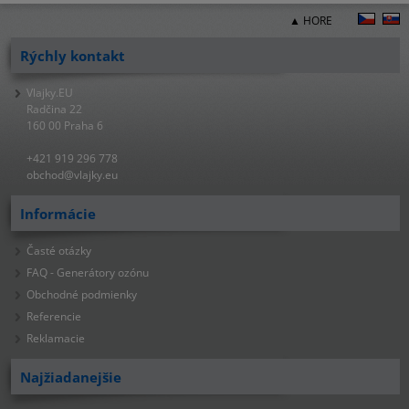
▲ HORE
Rýchly kontakt
Vlajky.EU
Radčina 22
160 00 Praha 6
+421 919 296 778
obchod@vlajky.eu
Informácie
Časté otázky
FAQ - Generátory ozónu
Obchodné podmienky
Referencie
Reklamacie
Najžiadanejšie