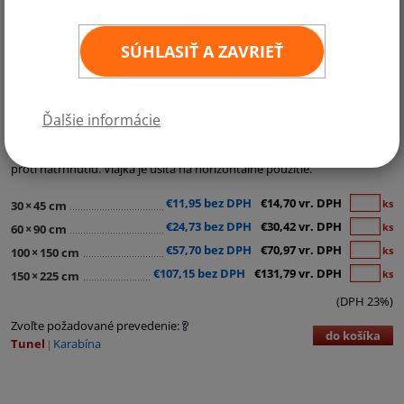
SÚHLASIŤ A ZAVRIEŤ
Kategórie:
Ázia
Ďalšie informácie
Vlajka KĽDR je vyrobená z materiálu Easyflag. Tento materiál je
najpoužívanejší lesklý vlajkový materiál s hmotnosťou cca 120g/m2,
ktorého štruktúra polyesterových vlákien zaručuje vysokú odolnosť
proti natrhnutiu. Vlajka je ušitá na horizontálne použitie.
€11,95 bez DPH
€14,70 vr. DPH
ks
30
×
45 cm
€24,73 bez DPH
€30,42 vr. DPH
ks
60
×
90 cm
€57,70 bez DPH
€70,97 vr. DPH
ks
100
×
150 cm
€107,15 bez DPH
€131,79 vr. DPH
ks
150
×
225 cm
(DPH 23%)
Zvoľte požadované prevedenie:
do košíka
Tunel
Karabína