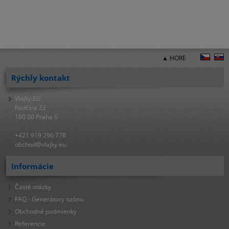
▲ HORE
Rýchly kontakt
Vlajky.EU
Radčina 22
160 00 Praha 6
+421 919 296 778
obchod@vlajky.eu
Informácie
Časté otázky
FAQ - Generátory ozónu
Obchodné podmienky
Referencie