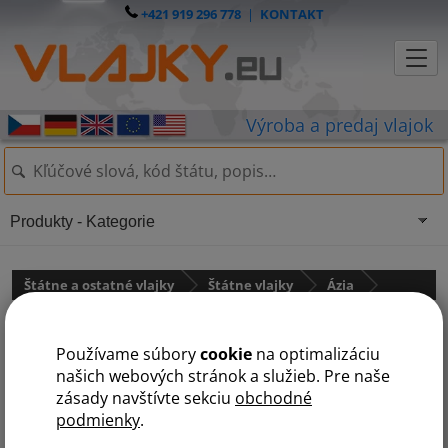
+421 919 296 778
|
KONTAKT
Produkty - Kategorie
Štátne a ostatné vlajky
Štátne vlajky
Ázia
Vlajka Severná Kórea
Používame súbory
cookie
na optimalizáciu
našich webových stránok a služieb. Pre naše
zásady navštívte sekciu
obchodné
podmienky
.