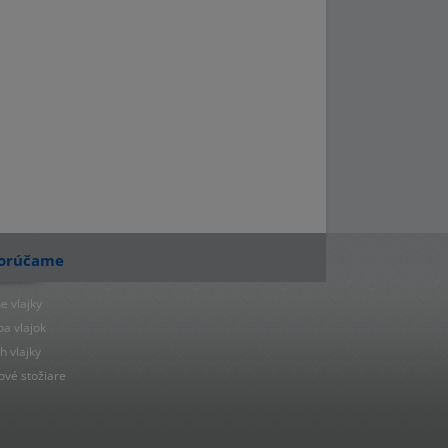
orúčame
e vlajky
ba vlajok
h vlajky
ové stožiare