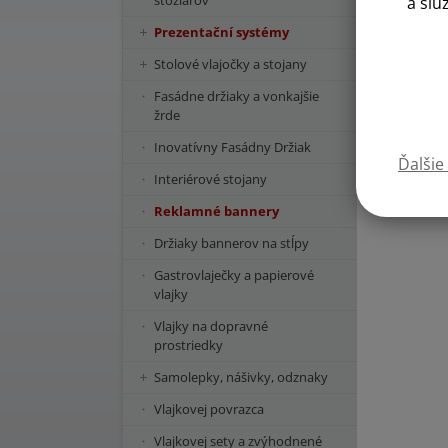
stožiarov
a slu
Prezentační systémy
Stolové vlajočky a stojany
Fasádne držiaky a vonkajšie
žrde
Inovatívny Fasádny Držiak
Ďalšie
Interiérové stojany
Reklamné bannery
Držiaky bannerov na stĺpy
Gastrovlaječky a papierové
vlajky
Vlajky na dopravné
prostriedky
Samolepky, nášivky, odznaky
Vlajkovej povrazca
Vlajkovej sety a zvýhodnené