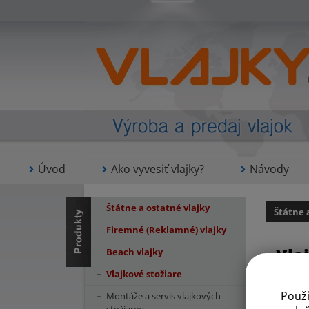
Úvod
Ako vyvesiť vlajky?
Návody
Štátne a ostatné vlajky
Štátne 
Firemné (Reklamné) vlajky
Vla
Beach vlajky
Vlajkové stožiare
Použ
Montáže a servis vlajkových