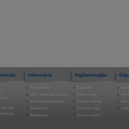
kontakt
Informácie
Najžiadanejšie
Odp
Časté otázky
Vlajky SR
Štátn
22
FAQ - Generátory ozónu
Štátne vlajky
Výro
raha 6
Obchodné podmienky
Stolové vlajočky
Beac
 296 778
Referencie
Firemné vlajky
Vlajk
lajky.eu
Reklamacie
Stožiare vlajok