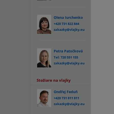
Olena Iurchenko
+420 731 822 844
zakazky@vlajky.eu
Petra Patočková
Tel: 720 551 155
zakazky@vlajky.eu
Stožiare na vlajky
Ondřej Feduň
+420 731 811 811
zakazky@vlajky.eu