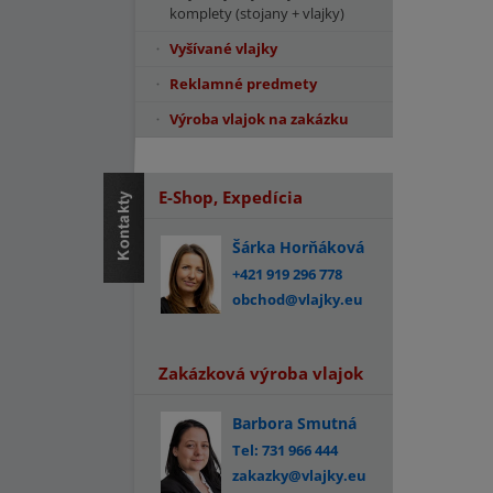
komplety (stojany + vlajky)
Vyšívané vlajky
Reklamné predmety
Výroba vlajok na zakázku
E-Shop, Expedícia
Šárka Horňáková
+421 919 296 778
obchod@vlajky.eu
Zakázková výroba vlajok
Barbora Smutná
Tel: 731 966 444
zakazky@vlajky.eu