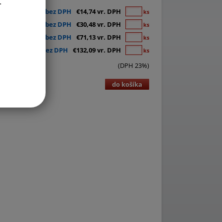
.
€11,98 bez DPH
€14,74 vr. DPH
ks
€24,78 bez DPH
€30,48 vr. DPH
ks
€57,83 bez DPH
€71,13 vr. DPH
ks
€107,39 bez DPH
€132,09 vr. DPH
ks
(DPH 23%)
do košíka