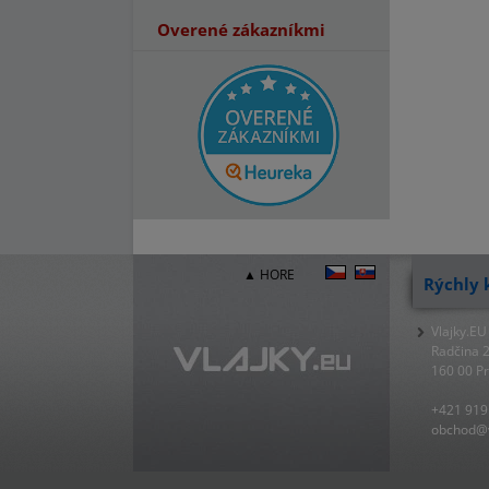
Overené zákazníkmi
▲ HORE
Rýchly 
Vlajky.EU
Radčina 
160 00 P
+421 919
obchod@v