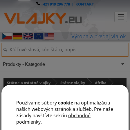
+421 919 296 778
|
KONTAKT
Produkty - Kategorie
Štátne a ostatné vlajky
Štátne vlajky
Afrika
Vlajka Demokratická republika
Používame súbory
cookie
na optimalizáciu
Kongo
našich webových stránok a služieb. Pre naše
zásady navštívte sekciu
obchodné
podmienky
.