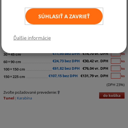
SÚHLASIŤ A ZAVRIEŤ
Ďalšie informácie
Kategórie:
Afrika
€11,95 bez DPH
€14,70 vr. DPH
ks
30
×
45 cm
€24,73 bez DPH
€30,42 vr. DPH
ks
60
×
90 cm
€61,82 bez DPH
€76,04 vr. DPH
ks
100
×
150 cm
€107,15 bez DPH
€131,79 vr. DPH
ks
150
×
225 cm
(DPH 23%)
Zvoľte požadované prevedenie:
do košíka
Tunel
Karabína