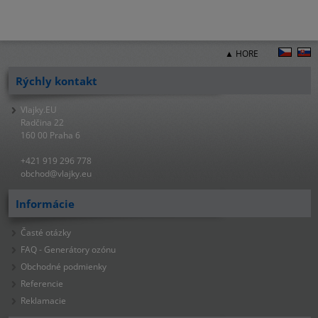
▲ HORE
Rýchly kontakt
Vlajky.EU
Radčina 22
160 00 Praha 6
+421 919 296 778
obchod@vlajky.eu
Informácie
Časté otázky
FAQ - Generátory ozónu
Obchodné podmienky
Referencie
Reklamacie