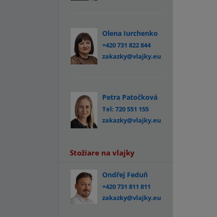
Olena Iurchenko
+420 731 822 844
zakazky@vlajky.eu
Petra Patočková
Tel: 720 551 155
zakazky@vlajky.eu
Stožiare na vlajky
Ondřej Feduň
+420 731 811 811
zakazky@vlajky.eu