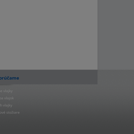
orúčame
e vlajky
ba vlajok
h vlajky
ové stožiare