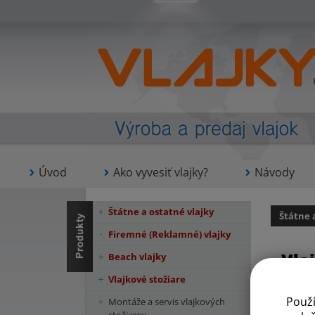
Úvod
Ako vyvesiť vlajky?
Návody
Štátne a ostatné vlajky
Štátne 
Firemné (Reklamné) vlajky
Vla
Beach vlajky
Vlajkové stožiare
Použ
Montáže a servis vlajkových