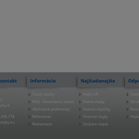
kontakt
Informácie
Najžiadanejšie
Odp
Časté otázky
Vlajky SR
Štátn
22
FAQ - Generátory ozónu
Štátne vlajky
Výro
raha 6
Obchodné podmienky
Stolové vlajočky
Beac
 296 778
Referencie
Firemné vlajky
Vlajk
lajky.eu
Reklamacie
Stožiare vlajok