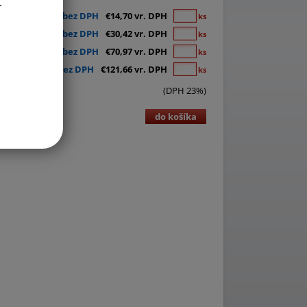
.
€11,95 bez DPH
€14,70 vr. DPH
ks
€24,73 bez DPH
€30,42 vr. DPH
ks
€57,70 bez DPH
€70,97 vr. DPH
ks
€98,91 bez DPH
€121,66 vr. DPH
ks
(DPH 23%)
do košíka