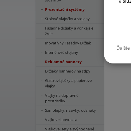
stožiarov
a slu
Prezentační systémy
Stolové vlajočky a stojany
Fasádne držiaky a vonkajšie
žrde
Inovatívny Fasádny Držiak
Ďalšie
Interiérové stojany
Reklamné bannery
Držiaky bannerov na stĺpy
Gastrovlaječky a papierové
vlajky
Vlajky na dopravné
prostriedky
Samolepky, nášivky, odznaky
Vlajkovej povrazca
Vlajkovej sety a zvýhodnené