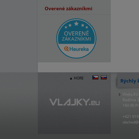
Overené zákazníkmi
▲ HORE
Rýchly 
Vlajky.EU
Radčina 
160 00 P
+421 919
obchod@v