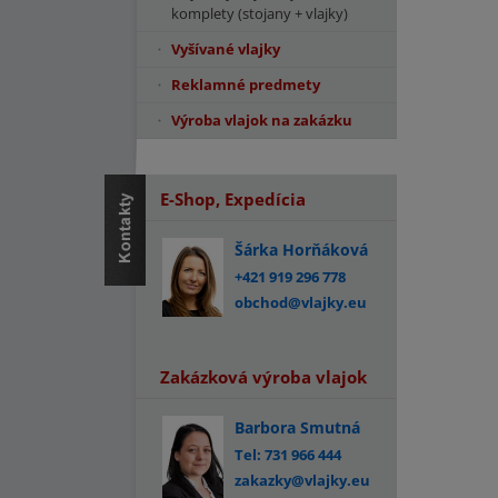
komplety (stojany + vlajky)
Vyšívané vlajky
Reklamné predmety
Výroba vlajok na zakázku
E-Shop, Expedícia
Šárka Horňáková
+421 919 296 778
obchod@vlajky.eu
Zakázková výroba vlajok
Barbora Smutná
Tel: 731 966 444
zakazky@vlajky.eu