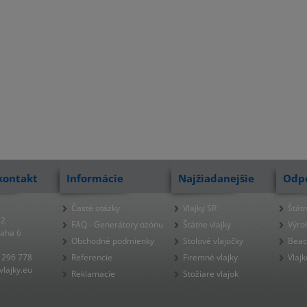
kontakt
Informácie
Najžiadanejšie
Odp
Časté otázky
Vlajky SR
Štátn
22
FAQ - Generátory ozónu
Štátne vlajky
Výro
raha 6
Obchodné podmienky
Stolové vlajočky
Beac
 296 778
Referencie
Firemné vlajky
Vlajk
lajky.eu
Reklamacie
Stožiare vlajok