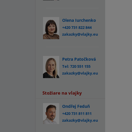
Olena Iurchenko
+420 731 822 844
zakazky@vlajky.eu
Petra Patočková
Tel: 720 551 155
zakazky@vlajky.eu
Stožiare na vlajky
Ondřej Feduň
+420 731 811 811
zakazky@vlajky.eu