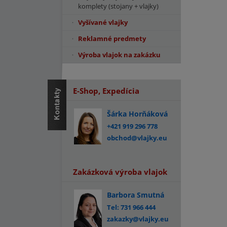
komplety (stojany + vlajky)
Vyšívané vlajky
Reklamné predmety
Výroba vlajok na zakázku
E-Shop, Expedícia
Šárka Horňáková
+421 919 296 778
obchod@vlajky.eu
Zakázková výroba vlajok
Barbora Smutná
Tel: 731 966 444
zakazky@vlajky.eu