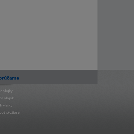
orúčame
e vlajky
ba vlajok
h vlajky
ové stožiare