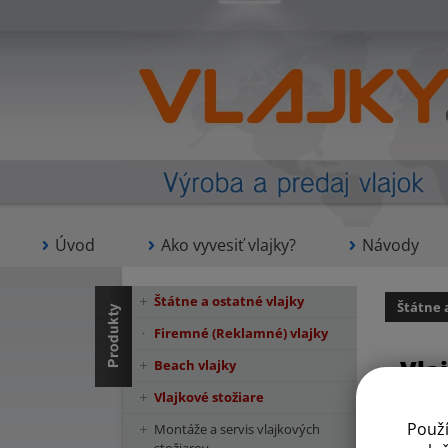
Úvod
Ako vyvesiť vlajky?
Návody
Štátne a ostatné vlajky
Štátne 
Firemné (Reklamné) vlajky
Vla
Beach vlajky
Vlajkové stožiare
Použ
Montáže a servis vlajkových