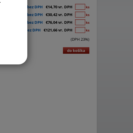
.
€11,95 bez DPH
€14,70 vr. DPH
ks
€24,73 bez DPH
€30,42 vr. DPH
ks
€61,82 bez DPH
€76,04 vr. DPH
ks
€98,91 bez DPH
€121,66 vr. DPH
ks
(DPH 23%)
do košíka