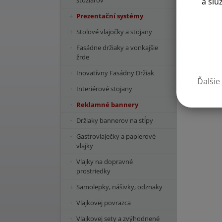
stožiarov
a slu
Prezentační systémy
Stolové vlajočky a stojany
Fasádne držiaky a vonkajšie
žrde
Inovatívny Fasádny Držiak
Ďalšie
Interiérové stojany
Reklamné bannery
Držiaky bannerov na stĺpy
Gastrovlaječky a papierové
vlajky
Vlajky na dopravné
prostriedky
Samolepky, nášivky, odznaky
Vlajkovej povrazca
Vlajkovej sety a zvýhodnené