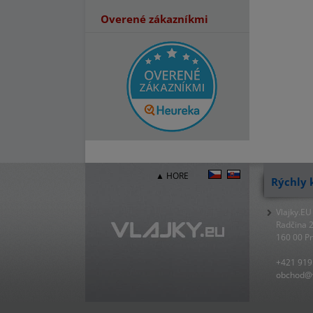
Overené zákazníkmi
▲ HORE
Rýchly 
Vlajky.EU
Radčina 
160 00 P
+421 919
obchod@v