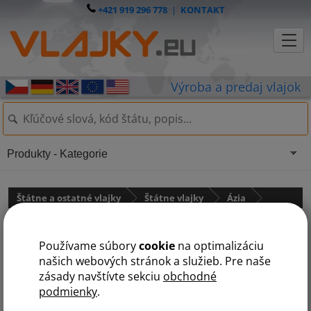
+421 919 296 778
|
KONTAKT
Produkty - Kategorie
Štátne a ostatné vlajky
Štátne vlajky
Ázia
Kuvajt
Používame súbory
cookie
na optimalizáciu
našich webových stránok a služieb. Pre naše
zásady navštívte sekciu
obchodné
podmienky
.