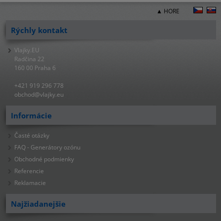
▲ HORE
Rýchly kontakt
Vlajky.EU
Radčina 22
160 00 Praha 6
+421 919 296 778
obchod@vlajky.eu
Informácie
Časté otázky
FAQ - Generátory ozónu
Obchodné podmienky
Referencie
Reklamacie
Najžiadanejšie