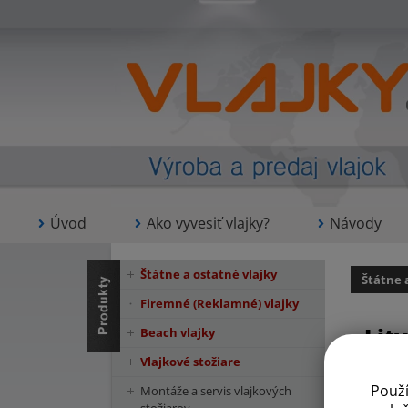
Úvod
Ako vyvesiť vlajky?
Návody
Štátne a ostatné vlajky
Štátne 
Firemné (Reklamné) vlajky
Lit
Beach vlajky
Vlajkové stožiare
Použ
Montáže a servis vlajkových