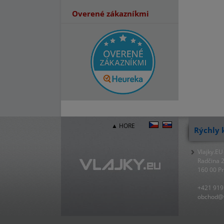
Overené zákazníkmi
▲ HORE
Rýchly 
Vlajky.EU
Radčina 
160 00 P
+421 919
obchod@v