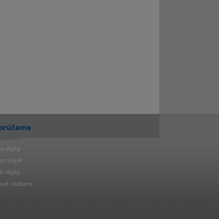
orúčame
e vlajky
ba vlajok
h vlajky
ové stožiare