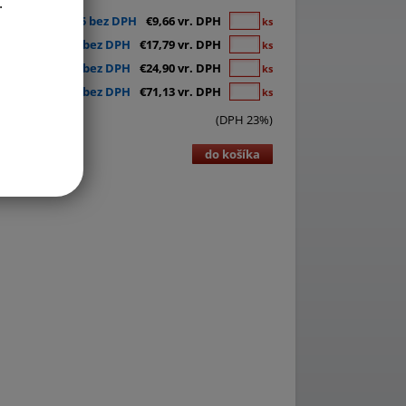
.
€7,85 bez DPH
€9,66 vr. DPH
ks
€14,46 bez DPH
€17,79 vr. DPH
ks
€20,24 bez DPH
€24,90 vr. DPH
ks
€57,83 bez DPH
€71,13 vr. DPH
ks
(DPH 23%)
do košíka