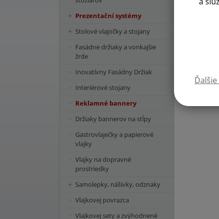
stožiarov
a slu
Prezentační systémy
Stolové vlajočky a stojany
Fasádne držiaky a vonkajšie
žrde
Inovatívny Fasádny Držiak
Ďalšie
Interiérové stojany
Reklamné bannery
Držiaky bannerov na stĺpy
Gastrovlaječky a papierové
vlajky
Vlajky na dopravné
prostriedky
Samolepky, nášivky, odznaky
Vlajkovej povrazca
Vlajkovej sety a zvýhodnené