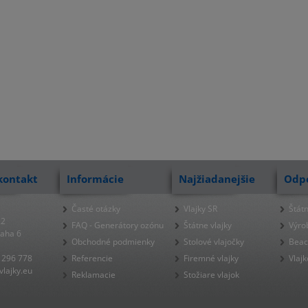
kontakt
Informácie
Najžiadanejšie
Odp
Časté otázky
Vlajky SR
Štátn
22
FAQ - Generátory ozónu
Štátne vlajky
Výro
raha 6
Obchodné podmienky
Stolové vlajočky
Beac
 296 778
Referencie
Firemné vlajky
Vlajk
lajky.eu
Reklamacie
Stožiare vlajok