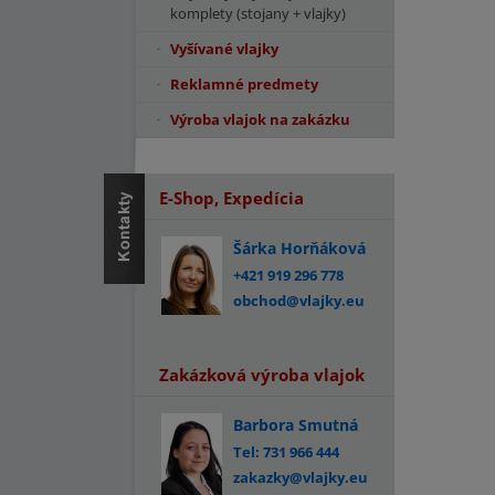
komplety (stojany + vlajky)
Vyšívané vlajky
Reklamné predmety
Výroba vlajok na zakázku
E-Shop, Expedícia
Šárka Horňáková
+421 919 296 778
obchod@vlajky.eu
Zakázková výroba vlajok
Barbora Smutná
Tel: 731 966 444
zakazky@vlajky.eu