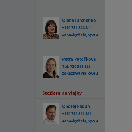
Olena Iurchenko
+420 731 822 844
zakazky@vlajky.eu
Petra Patočková
Tel: 720 551 155
zakazky@vlajky.eu
Stožiare na vlajky
Ondřej Feduň
+420 731 811 811
zakazky@vlajky.eu