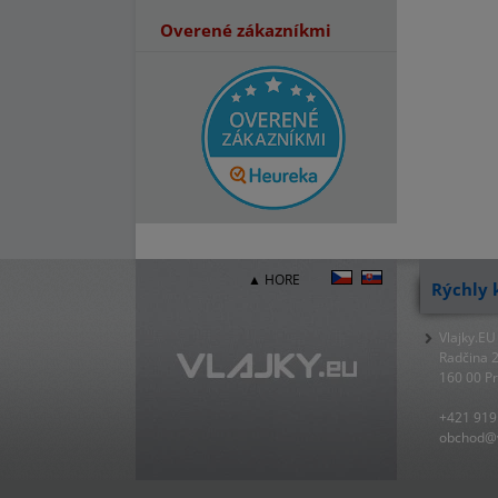
Overené zákazníkmi
▲ HORE
Rýchly 
Vlajky.EU
Radčina 
160 00 P
+421 919
obchod@v