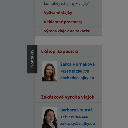
komplety (stojany + vlajky)
Vyšívané vlajky
Reklamné predmety
Výroba vlajok na zakázku
E-Shop, Expedícia
Šárka Horňáková
+421 919 296 778
obchod@vlajky.eu
Zakázková výroba vlajok
Barbora Smutná
Tel: 731 966 444
zakazky@vlajky.eu