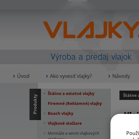
Úvod
Ako vyvesiť vlajky?
Návody
Štátne a ostatné vlajky
Štátne 
Firemné (Reklamné) vlajky
Vla
Beach vlajky
Vlajkové stožiare
Použ
Montáže a servis vlajkových