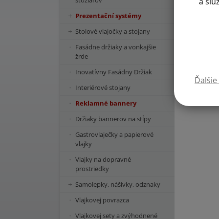
stožiarov
a slu
Prezentační systémy
Stolové vlajočky a stojany
Fasádne držiaky a vonkajšie
žrde
Inovatívny Fasádny Držiak
Ďalšie
Interiérové stojany
Reklamné bannery
Držiaky bannerov na stĺpy
Gastrovlaječky a papierové
vlajky
Vlajky na dopravné
prostriedky
Samolepky, nášivky, odznaky
Vlajkovej povrazca
Vlajkovej sety a zvýhodnené