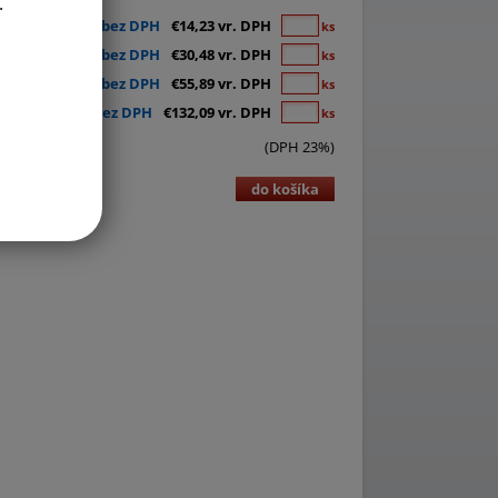
.
€11,57 bez DPH
€14,23 vr. DPH
ks
€24,78 bez DPH
€30,48 vr. DPH
ks
€45,44 bez DPH
€55,89 vr. DPH
ks
€107,39 bez DPH
€132,09 vr. DPH
ks
(DPH 23%)
do košíka