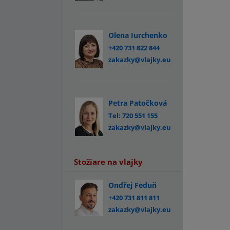
Olena Iurchenko
+420 731 822 844
zakazky@vlajky.eu
Petra Patočková
Tel: 720 551 155
zakazky@vlajky.eu
Stožiare na vlajky
Ondřej Feduň
+420 731 811 811
zakazky@vlajky.eu