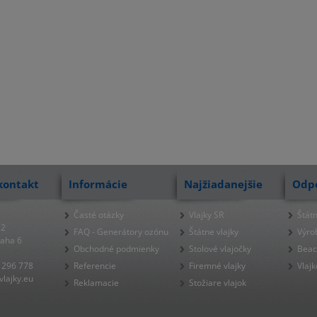
kontakt
Informácie
Najžiadanejšie
Odp
Časté otázky
Vlajky SR
Štátn
22
FAQ - Generátory ozónu
Štátne vlajky
Výro
raha 6
Obchodné podmienky
Stolové vlajočky
Beac
 296 778
Referencie
Firemné vlajky
Vlajk
lajky.eu
Reklamacie
Stožiare vlajok