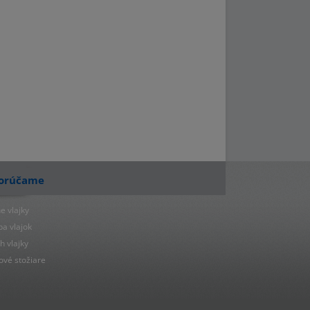
orúčame
e vlajky
ba vlajok
h vlajky
ové stožiare