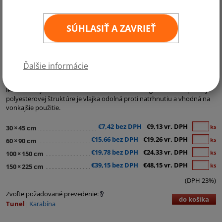
SÚHLASIŤ A ZAVRIEŤ
Kategórie:
Štátne vlajky
,
Vlajky medzinárodných organizácií
Ďalšie informácie
Vlajka OSN je vyrobená z materiálu Easyflag, najpoužívanejšieho
lesklého vlajkového materiálu s hmotnosťou 120g/m2. Vďaka pevnej
polyesterovej štruktúre je vlajka odolná proti natrhnutiu a vhodná na
vonkajšie použitie.
€7,42 bez DPH
€9,13 vr. DPH
ks
30
×
45 cm
€15,66 bez DPH
€19,26 vr. DPH
ks
60
×
90 cm
€19,78 bez DPH
€24,33 vr. DPH
ks
100
×
150 cm
€39,15 bez DPH
€48,15 vr. DPH
ks
150
×
225 cm
(DPH 23%)
Zvoľte požadované prevedenie:
do košíka
Tunel
Karabína