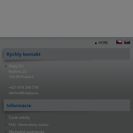
▲ HORE
Rýchly kontakt
Vlajky.EU
Radčina 22
160 00 Praha 6
+421 919 296 778
obchod@vlajky.eu
Informácie
Časté otázky
FAQ - Generátory ozónu
Obchodné podmienky