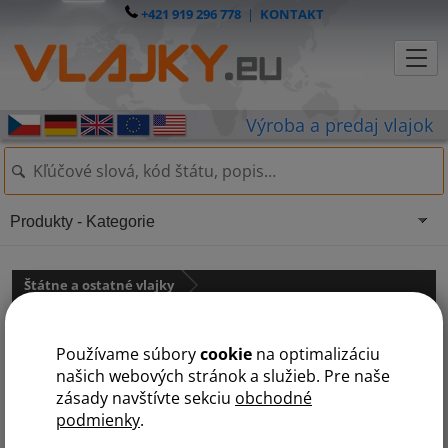
+421 919 296 778
|
KONTAKT
Produkty - Kategorie
Štátne a ostatné vlajky
Vlajky medzinárodných organizácií
Používame súbory
cookie
na optimalizáciu
Vlajka OSN
našich webových stránok a služieb. Pre naše
zásady navštívte sekciu
obchodné
podmienky
.