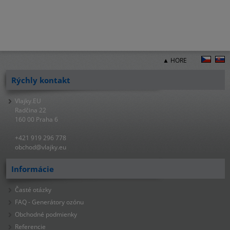
▲ HORE
Rýchly kontakt
Vlajky.EU
Radčina 22
160 00 Praha 6
+421 919 296 778
obchod@vlajky.eu
Informácie
Časté otázky
FAQ - Generátory ozónu
Obchodné podmienky
Referencie