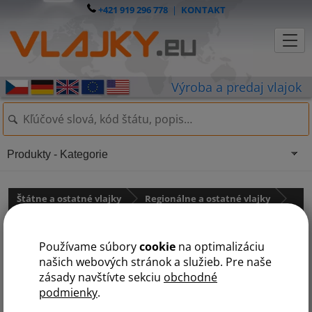
+421 919 296 778
|
KONTAKT
Produkty - Kategorie
Štátne a ostatné vlajky
Regionálne a ostatné vlajky
Ostatné vlajky
Používame súbory
cookie
na optimalizáciu
Rómska vlajka
našich webových stránok a služieb. Pre naše
zásady navštívte sekciu
obchodné
podmienky
.