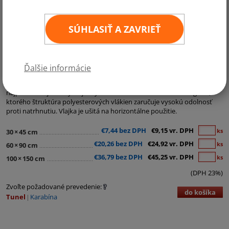
SÚHLASIŤ A ZAVRIEŤ
Kategórie:
Ostatné vlajky
Ďalšie informácie
Rómska vlajka je vyrobená z materiálu Easyflag. Tento materiál je
najpoužívanejší lesklý vlajkový materiál s hmotnosťou cca 120g/m2,
ktorého štruktúra polyesterových vlákien zaručuje vysokú odolnosť
proti natrhnutiu. Vlajka je ušitá na horizontálne použitie.
€7,44 bez DPH
€9,15 vr. DPH
ks
30
×
45 cm
€20,26 bez DPH
€24,92 vr. DPH
ks
60
×
90 cm
€36,79 bez DPH
€45,25 vr. DPH
ks
100
×
150 cm
(DPH 23%)
Zvoľte požadované prevedenie:
do košíka
Tunel
Karabína