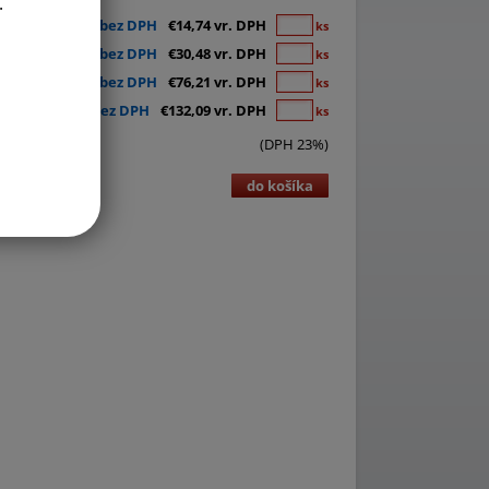
.
€11,98 bez DPH
€14,74 vr. DPH
ks
€24,78 bez DPH
€30,48 vr. DPH
ks
€61,96 bez DPH
€76,21 vr. DPH
ks
€107,39 bez DPH
€132,09 vr. DPH
ks
(DPH 23%)
do košíka