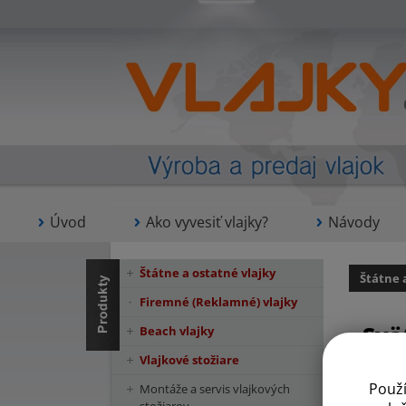
Úvod
Ako vyvesiť vlajky?
Návody
Štátne a ostatné vlajky
Štátne 
Firemné (Reklamné) vlajky
Svä
Beach vlajky
Vlajkové stožiare
Použ
Montáže a servis vlajkových