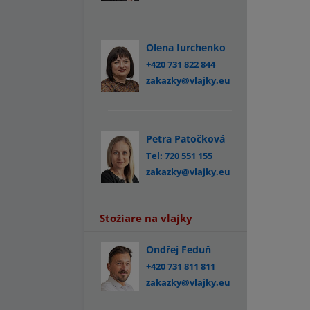
Olena Iurchenko
+420 731 822 844
zakazky@vlajky.eu
Petra Patočková
Tel: 720 551 155
zakazky@vlajky.eu
Stožiare na vlajky
Ondřej Feduň
+420 731 811 811
zakazky@vlajky.eu