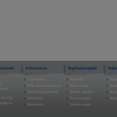
kontakt
Informácie
Najžiadanejšie
Odp
Časté otázky
Vlajky SR
Štátn
22
FAQ - Generátory ozónu
Štátne vlajky
Výro
raha 6
Obchodné podmienky
Stolové vlajočky
Beac
 296 778
Referencie
Firemné vlajky
Vlajk
lajky.eu
Reklamacie
Stožiare vlajok