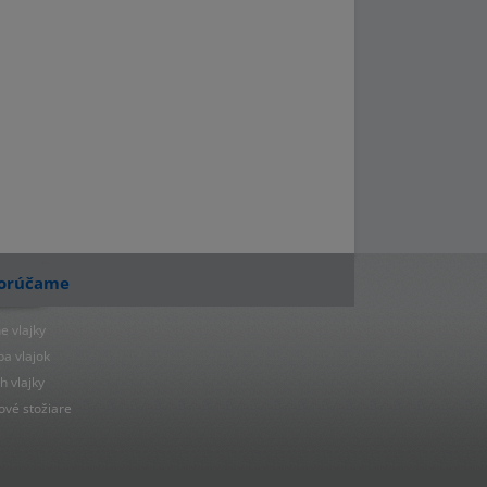
orúčame
e vlajky
ba vlajok
h vlajky
ové stožiare