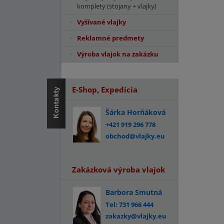
komplety (stojany + vlajky)
Vyšívané vlajky
Reklamné predmety
Výroba vlajok na zakázku
E-Shop, Expedícia
Šárka Horňáková
+421 919 296 778
obchod@vlajky.eu
Zakázková výroba vlajok
Barbora Smutná
Tel: 731 966 444
zakazky@vlajky.eu