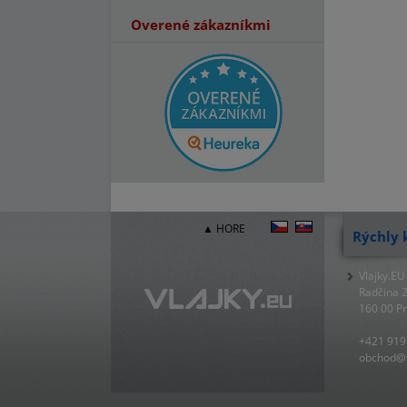
Overené zákazníkmi
▲ HORE
Rýchly 
Vlajky.EU
Radčina 
160 00 P
+421 919
obchod@v