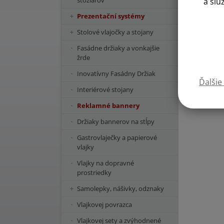
stožiarov
a slu
Prezentační systémy
Stolové vlajočky a stojany
Fasádne držiaky a vonkajšie
žrde
Inovatívny Fasádny Držiak
Ďalšie
Interiérové stojany
Reklamné bannery
Držiaky bannerov na stĺpy
Gastrovlaječky a papierové
vlajky
Vlajky na dopravné
prostriedky
Samolepky, nášivky, odznaky
Vlajkovej povrazca
Vlajkovej sety a zvýhodnené