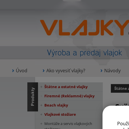
Úvod
Ako vyvesiť vlajky?
Návody
Štátne a ostatné vlajky
Štátne 
Firemné (Reklamné) vlajky
Svä
Beach vlajky
Vlajkové stožiare
Použ
Montáže a servis vlajkových