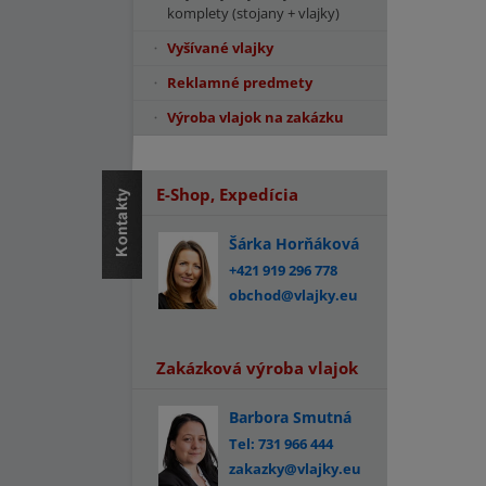
komplety (stojany + vlajky)
Vyšívané vlajky
Reklamné predmety
Výroba vlajok na zakázku
E-Shop, Expedícia
Šárka Horňáková
+421 919 296 778
obchod@vlajky.eu
Zakázková výroba vlajok
Barbora Smutná
Tel: 731 966 444
zakazky@vlajky.eu