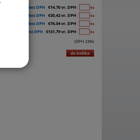
.
€11,95 bez DPH
€14,70 vr. DPH
ks
€24,73 bez DPH
€30,42 vr. DPH
ks
€61,82 bez DPH
€76,04 vr. DPH
ks
€107,15 bez DPH
€131,79 vr. DPH
ks
(DPH 23%)
do košíka