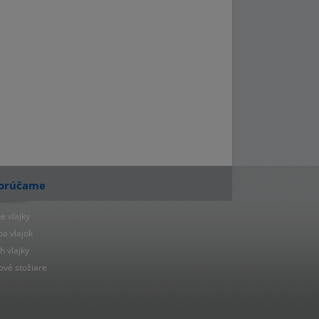
orúčame
e vlajky
ba vlajok
h vlajky
ové stožiare