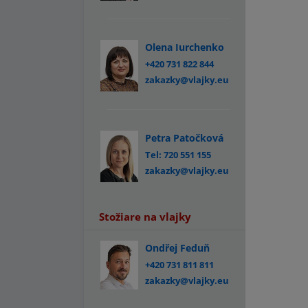
Olena Iurchenko
+420 731 822 844
zakazky@vlajky.eu
Petra Patočková
Tel: 720 551 155
zakazky@vlajky.eu
Stožiare na vlajky
Ondřej Feduň
+420 731 811 811
zakazky@vlajky.eu