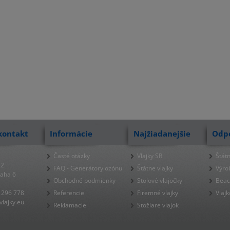
kontakt
Informácie
Najžiadanejšie
Odp
Časté otázky
Vlajky SR
Štátn
22
FAQ - Generátory ozónu
Štátne vlajky
Výro
raha 6
Obchodné podmienky
Stolové vlajočky
Beac
 296 778
Referencie
Firemné vlajky
Vlajk
lajky.eu
Reklamacie
Stožiare vlajok