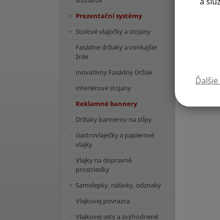
stožiarov
a slu
Prezentační systémy
Stolové vlajočky a stojany
Fasádne držiaky a vonkajšie
žrde
Inovatívny Fasádny Držiak
Ďalšie
Interiérové stojany
Reklamné bannery
Držiaky bannerov na stĺpy
Gastrovlaječky a papierové
vlajky
Vlajky na dopravné
prostriedky
Samolepky, nášivky, odznaky
Vlajkovej povrazca
Vlajkovej sety a zvýhodnené