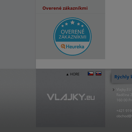
Overené zákazníkmi
▲ HORE
Rýchly 
Vlajky.EU
Radčina 
160 00 P
+421 919
obchod@v