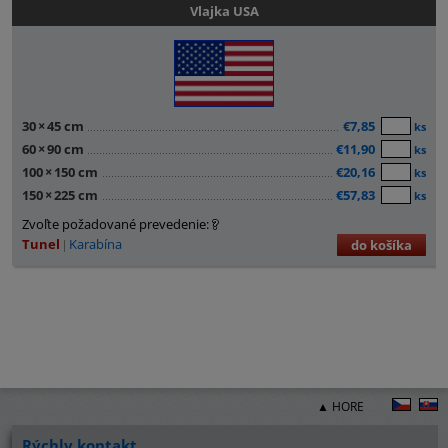
Vlajka USA
30
×
45 cm
€7,85
ks
60
×
90 cm
€11,90
ks
100
×
150 cm
€20,16
ks
150
×
225 cm
€57,83
ks
Zvoľte požadované prevedenie:
Tunel
Karabína
do košíka
▲ HORE
Rýchly kontakt