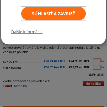
SÚHLASIŤ A ZAVRIEŤ
Kategórie:
Ostatné vlajky
Ďalšie informácie
Vlajka Texasu je zhotovená z materiálu Easyflag, kvalitného lesklého
vlajkového materiálu s hmotnosťou 120g/m2. Vďaka pevnej
polyesterovej štruktúre je vlajka odolná proti natrhnutiu a ideálna na
vonkajšie použitie.
€20,24 bez DPH
€24,90 vr. DPH
ks
60
×
90 cm
€36,76 bez DPH
€45,21 vr. DPH
ks
100
×
150 cm
(DPH 23%)
Zvoľte požadované prevedenie:
do košíka
Tunel
Karabína