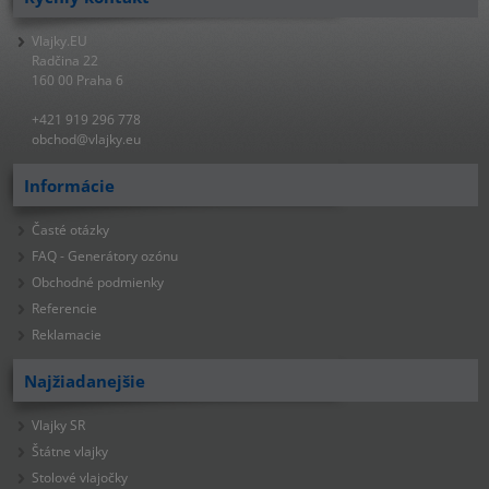
Vlajky.EU
Radčina 22
160 00 Praha 6
+421 919 296 778
obchod@vlajky.eu
Informácie
Časté otázky
FAQ - Generátory ozónu
Obchodné podmienky
Referencie
Reklamacie
Najžiadanejšie
Vlajky SR
Štátne vlajky
Stolové vlajočky