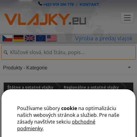
+421 919 296 778
|
KONTAKT
Produkty - Kategorie
Štátne a ostatné vlajky
Regionálne a ostatné vlajky
Ostatné vlajky
Používame súbory
cookie
na optimalizáciu
vlajka Texas
našich webových stránok a služieb. Pre naše
zásady navštívte sekciu
obchodné
podmienky
.