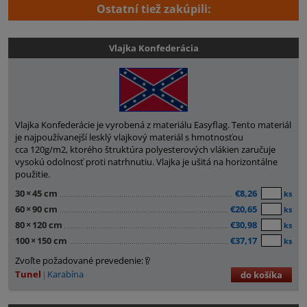
Ostatní tiež zakúpili:
Vlajka Konfederácia
Vlajka Konfederácie je vyrobená z materiálu Easyflag. Tento materiál
je najpoužívanejší lesklý vlajkový materiál s hmotnosťou
cca 120g/m2, ktorého štruktúra polyesterových vlákien zaručuje
vysokú odolnosť proti natrhnutiu. Vlajka je ušitá na horizontálne
použitie.
30
×
45 cm
€8,26
ks
60
×
90 cm
€20,65
ks
80
×
120 cm
€30,98
ks
100
×
150 cm
€37,17
ks
Zvoľte požadované prevedenie:
Tunel
Karabína
do košíka