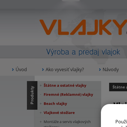
Úvod
Ako vyvesiť vlajky?
Návody
Štátne a ostatné vlajky
Štátne 
Firemné (Reklamné) vlajky
Vla
Beach vlajky
Vlajkové stožiare
Použ
Montáže a servis vlajkových