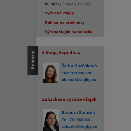
komplety (stojany + vlajky)
Vyšívané vlajky
Reklamné predmety
Výroba vlajok na zakázku
E-Shop, Expedícia
Šárka Horňáková
+421 919 296 778
obchod@vlajky.eu
Zakázková výroba vlajok
Barbora Smutná
Tel: 731 966 444
zakazky@vlajky.eu