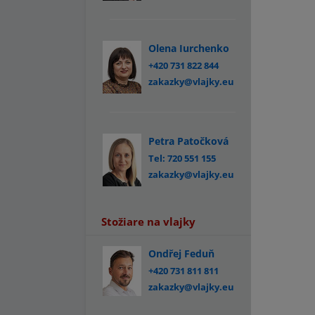
Olena Iurchenko
+420 731 822 844
zakazky@vlajky.eu
Petra Patočková
Tel: 720 551 155
zakazky@vlajky.eu
Stožiare na vlajky
Ondřej Feduň
+420 731 811 811
zakazky@vlajky.eu