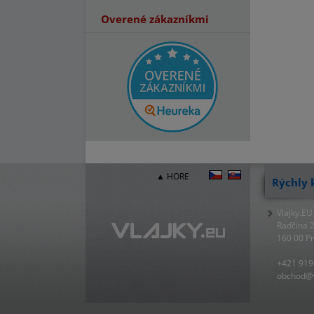
Overené zákazníkmi
▲ HORE
Rýchly 
Vlajky.EU
Radčina 
160 00 P
+421 919
obchod@v