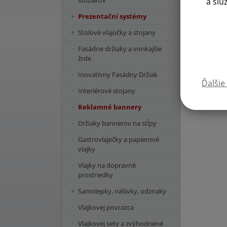
stožiarov
a slu
Prezentační systémy
Stolové vlajočky a stojany
Fasádne držiaky a vonkajšie
žrde
Inovatívny Fasádny Držiak
Ďalšie
Interiérové stojany
Reklamné bannery
Držiaky bannerov na stĺpy
Gastrovlaječky a papierové
vlajky
Vlajky na dopravné
prostriedky
Samolepky, nášivky, odznaky
Vlajkovej povrazca
Vlajkovej sety a zvýhodnené