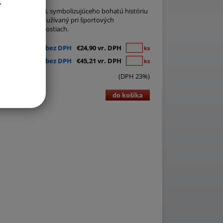
.
leno-bielom poli, symbolizujúceho bohatú históriu
mbol je často využívaný pri športových
amných príležitostiach.
€20,24 bez DPH
€24,90 vr. DPH
ks
€36,76 bez DPH
€45,21 vr. DPH
ks
(DPH 23%)
do košíka