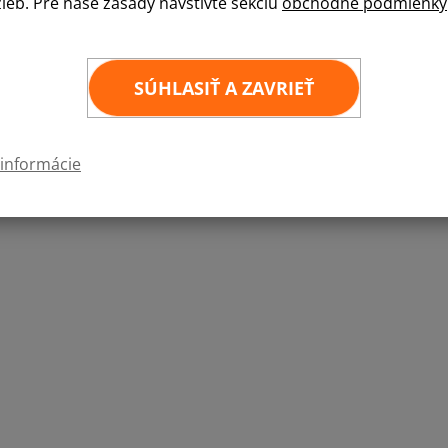
žieb. Pre naše zásady navštívte sekciu
obchodné podmienky
Vlajka Walesu zobrazuje červeného draka na ze
a kultúrne dedičstvo regiónu. Tento výrazný sy
podujatiach, národných oslavách a ďalších význ
SÚHLASIŤ A ZAVRIEŤ
60
×
90 cm
100
×
150 cm
 informácie
Zvoľte požadované prevedenie:
Tunel
Karabína