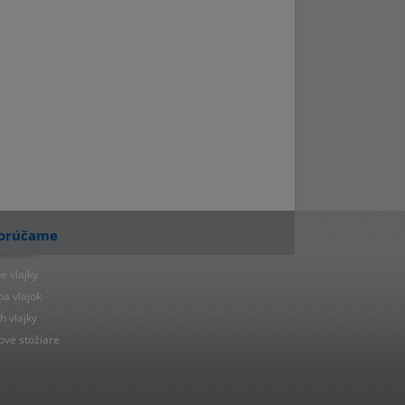
orúčame
e vlajky
ba vlajok
h vlajky
ové stožiare