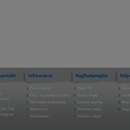
kontakt
Informácie
Najžiadanejšie
Odp
Časté otázky
Vlajky SR
Štátn
22
FAQ - Generátory ozónu
Štátne vlajky
Výro
raha 6
Obchodné podmienky
Stolové vlajočky
Beac
 296 778
Referencie
Firemné vlajky
Vlajk
lajky.eu
Reklamacie
Stožiare vlajok