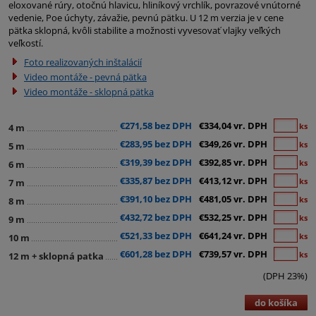
eloxované rúry, otočnú hlavicu, hliníkový vrchlík, povrazové vnútorné
vedenie, Poe úchyty, závažie, pevnú pätku. U 12 m verzia je v cene
pätka sklopná, kvôli stabilite a možnosti vyvesovať vlajky veľkých
veľkostí.
Foto realizovaných inštalácií
Video montáže - pevná pätka
Video montáže - sklopná pätka
€271,58 bez DPH
€334,04 vr. DPH
ks
4 m
€283,95 bez DPH
€349,26 vr. DPH
ks
5 m
€319,39 bez DPH
€392,85 vr. DPH
ks
6 m
€335,87 bez DPH
€413,12 vr. DPH
ks
7 m
€391,10 bez DPH
€481,05 vr. DPH
ks
8 m
€432,72 bez DPH
€532,25 vr. DPH
ks
9 m
€521,33 bez DPH
€641,24 vr. DPH
ks
10 m
€601,28 bez DPH
€739,57 vr. DPH
ks
12 m + sklopná patka
(DPH 23%)
do košíka