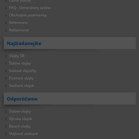
Časté otázky
FAQ - Generátory ozónu
Obchodné podmienky
Referencie
Reklamacie
Najžiadanejšie
Vlajky SR
Štátne vlajky
Stolové vlajočky
Firemné vlajky
Stožiare vlajok
Odporúčame
Štátne vlajky
Výroba vlajok
Beach vlajky
Vlajkové stožiare