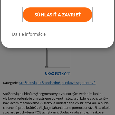
SÚHLASIŤ A ZAVRIEŤ
Ďalšie informácie
Kategórie:
Stožiare vlajok štandardné (hliníkové segmentové)
Stožiar vlajok hliníkový segmentový s vnútorným vedením lanka -
vlajkové vedenie je umiestnené vo vnútri stožiaru, kde je zachytené v
navíjacom mechanizme - všetko je umiestnené vnútri stožiaru a bude
chránená pred krádeži. Vlajka je ťahaná bane pomocou závažia a okolo
stožiaru je uchytená POE úchytkami. Dodávka obsahuje: hliníkové