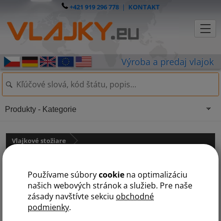
+421 919 296 778
|
KONTAKT
Produkty - Kategorie
Vlajkové stožiare
Stožiare vlajok štandardné (hliníkové segmentové)
Používame súbory
cookie
na optimalizáciu
Vlajkový stožiar SUPER PLUS
našich webových stránok a služieb. Pre naše
zásady navštívte sekciu
obchodné
podmienky
.