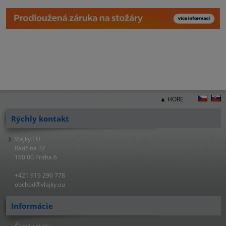
▲ HORE
Rýchly kontakt
Vlajky.EU
Radčina 22
160 00 Praha 6
+421 919 296 778
obchod@vlajky.eu
Informácie