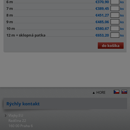
6 m
€370,90
ks
7 m
€389,45
ks
8 m
€451,27
ks
9 m
€485,06
ks
10 m
€580,67
ks
12 m + sklopná patka
€653,20
ks
do košíka
▲ HORE
Rýchly kontakt
Vlajky.EU
Radčina 22
160 00 Praha 6