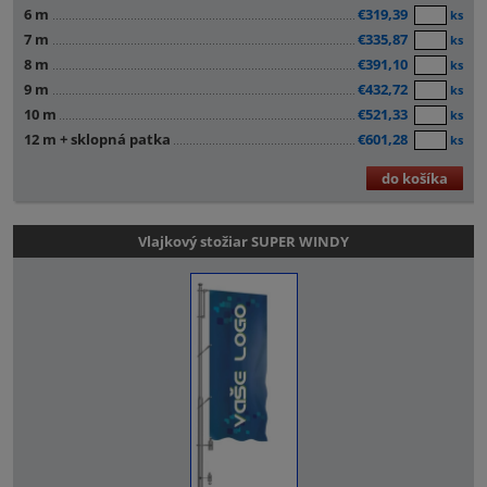
6 m
€319,39
ks
7 m
€335,87
ks
8 m
€391,10
ks
9 m
€432,72
ks
10 m
€521,33
ks
12 m + sklopná patka
€601,28
ks
do košíka
Vlajkový stožiar SUPER WINDY