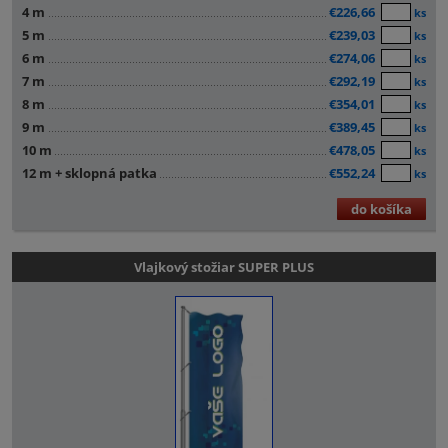
4 m
€226,66
ks
5 m
€239,03
ks
6 m
€274,06
ks
7 m
€292,19
ks
8 m
€354,01
ks
9 m
€389,45
ks
10 m
€478,05
ks
12 m + sklopná patka
€552,24
ks
do košíka
Vlajkový stožiar SUPER PLUS