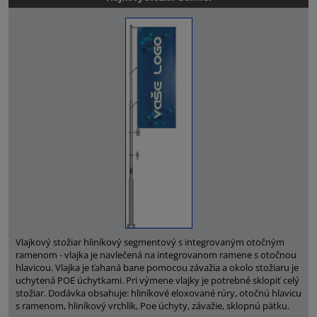
Vlajkový stožiar hliníkový segmentový s integrovaným otočným
ramenom - vlajka je navlečená na integrovanom ramene s otočnou
hlavicou. Vlajka je ťahaná bane pomocou závažia a okolo stožiaru je
uchytená POE úchytkami. Pri výmene vlajky je potrebné sklopiť celý
stožiar. Dodávka obsahuje: hliníkové eloxované rúry, otočnú hlavicu
s ramenom, hliníkový vrchlík, Poe úchyty, závažie, sklopnú pätku.