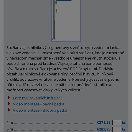
Stožiar vlajok hliníkový segmentový s vnútorným vedením lanka -
vlajkové vedenie je umiestnené vo vnútri stožiaru, kde je zachytené
v navíjacom mechanizme - všetko je umiestnené vnútri stožiaru a
bude chránená pred krádeži. Vlajka je ťahaná bane pomocou
závažia a okolo stožiaru je uchytená POE úchytkami. Dodávka
obsahuje: hliníkové eloxované rúry, otočnú hlavicu, hliníkový
vrchlík, povrazové vnútorné vedenie, Poe úchyty, závažie, pevnú
pätku. U 12 m verzia je v cene pätka sklopná, kvôli stabilite a
možnosti vyvesovať vlajky veľkých veľkostí.
Foto realizovaných inštalácií
Video montáže - pevná pätka
Video montáže - sklopná pätka
4 m
€271,58
ks
5 m
€283,95
ks