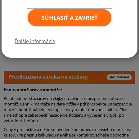
spoločnosti renomé prosperujúceho podniku. Nie nadarmo nájdete
vlajkový stožiar pred väčšinou významných firiem, u benzínových
púmp, predajcov pneumatík, výrobných závodov, alebo napriklad u
SÚHLASIŤ A ZAVRIEŤ
brán štátnych inštitúcií.
Vlajkové stožiare nižšie sú zhotovené z hliníka, sú naozaj odolné a na
telo stožiaru poskytujeme záruku až 5 rokov. Dodávka stožiarov je
kompletný, vrátane všetkých komponentov a pätiek. Stačí teda len
Ďalšie informácie
podľa návodu pätku zabetónovať a nasadiť telo stožiaru. Návody na
montáže nájdete v hornej lište
"NÁVODY".
Nižšie nájdete prospekt na
stožiare vlajok, kde nájdete všetky informácie o stožiaroch.
Ponuka stožiarov a montáže:
Po objednaní stožiarov na vlajky na želanie zabezpečíme odbornú
montáž. Cenník montáže nájdete nižšie v pdf prospekte. Zabezpečiť je
možné montáž pätiek = výkop zeminy a zabetónovanie pätiek. Tiež
sme schopní zabezpečiť nasadenie stožiaru a vyvesenie vlajok, po
vytvrdnutí betónu.
Ceny v prospekte a nižšie sú uvedené pri odbere menšieho množstva
kusov. Pre presnú kalkuláciu neváhajte kontaktovať naše obchodné