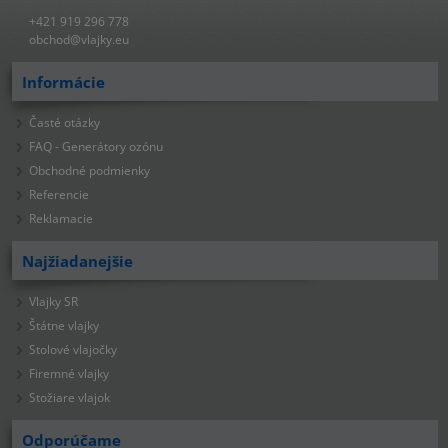
+421 919 296 778
obchod@vlajky.eu
Informácie
Časté otázky
FAQ - Generátory ozónu
Obchodné podmienky
Referencie
Reklamacie
Najžiadanejšie
Vlajky SR
Štátne vlajky
Stolové vlajočky
Firemné vlajky
Stožiare vlajok
Odporúčame