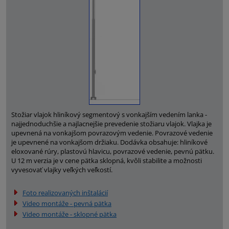
Stožiar vlajok hliníkový segmentový s vonkajším vedením lanka -
najjednoduchšie a najlacnejšie prevedenie stožiaru vlajok. Vlajka je
upevnená na vonkajšom povrazovým vedenie. Povrazové vedenie
je upevnené na vonkajšom držiaku. Dodávka obsahuje: hliníkové
eloxované rúry, plastovú hlavicu, povrazové vedenie, pevnú pätku.
U 12 m verzia je v cene pätka sklopná, kvôli stabilite a možnosti
vyvesovať vlajky veľkých veľkostí.
Foto realizovaných inštalácií
Video montáže - pevná pätka
Video montáže - sklopné pätka