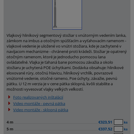
Vlajkový hliníkový segmentový stožiar s vnútorným vedením lanka,
zámkom na imbus a otočným spúšťacím a vyťahovacím ramenom -
vlajkové vedenie je uložené vo vnútri stožiara, kde je zachytené v
navíjacom mechanizme - chránené proti krádeži. Stožiar je opatrený
otočným ramenom, ktoré je jednoducho pomocou lana
ovládateľné. Vlajka je ťahaná bane pomocou závažia a okolo
stožiaru je uchytená POE úchytkami. Dodávka obsahuje: hliníkové
eloxované rúry, otočnú hlavicu, hliníkový vrchlík, povrazové
vnútorné vedenie, otočné rameno, Poe úchyty, závažie, pevnú
pätku. U 12 m verzia je v cene pätka sklopná, kvôli stabilite a
možnosti vyvesovať vlajky veľkých veľkostí.
Foto realizovaných inštalácií
Video montáže - pevná pätka
Video montáže - sklopná pätka
4 m
€323,51
ks
5 m
€337,52
ks