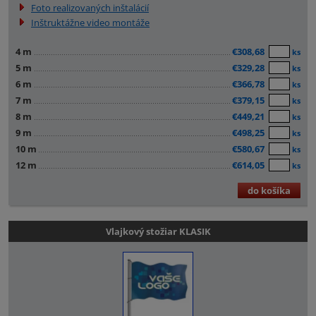
Foto realizovaných inštalácií
Inštruktážne video montáže
4 m
€308,68
ks
5 m
€329,28
ks
6 m
€366,78
ks
7 m
€379,15
ks
8 m
€449,21
ks
9 m
€498,25
ks
10 m
€580,67
ks
12 m
€614,05
ks
do košíka
Vlajkový stožiar KLASIK