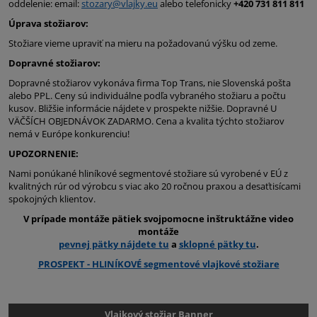
oddelenie: email:
stozary@vlajky.eu
alebo telefonicky
+420 731 811 811
Úprava stožiarov:
Stožiare vieme upraviť na mieru na požadovanú výšku od zeme.
Dopravné stožiarov:
Dopravné stožiarov vykonáva firma Top Trans, nie Slovenská pošta
alebo PPL. Ceny sú individuálne podľa vybraného stožiaru a počtu
kusov. Bližšie informácie nájdete v prospekte nižšie. Dopravné U
VÄČŠÍCH OBJEDNÁVOK ZADARMO. Cena a kvalita týchto stožiarov
nemá v Európe konkurenciu!
UPOZORNENIE:
Nami ponúkané hliníkové segmentové stožiare sú vyrobené v EÚ z
kvalitných rúr od výrobcu s viac ako 20 ročnou praxou a desaťtisícami
spokojných klientov.
V prípade montáže pätiek svojpomocne inštruktážne video
montáže
pevnej pätky nájdete tu
a
sklopné pätky tu
.
PROSPEKT - HLINÍKOVÉ segmentové vlajkové stožiare
Vlajkový stožiar Banner