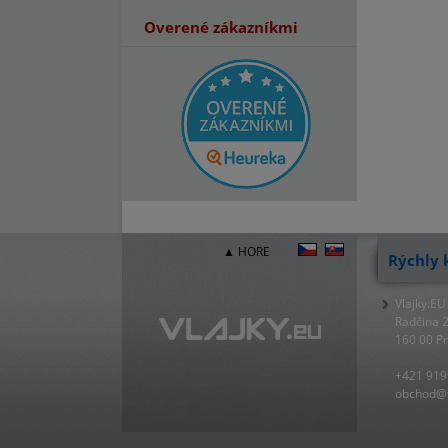
Overené zákazníkmi
▲ HORE
Rýchly 
Vlajky.EU
Radčina 
160 00 P
+421 919
obchod@v