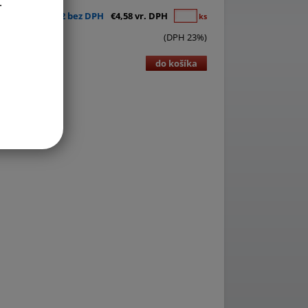
.
€3,72 bez DPH
€4,58 vr. DPH
ks
(DPH 23%)
do košíka