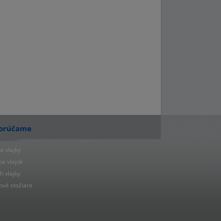
orúčame
e vlajky
ba vlajok
h vlajky
ové stožiare