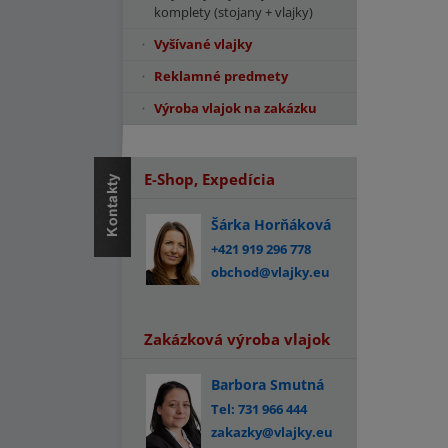
komplety (stojany + vlajky)
Vyšívané vlajky
Reklamné predmety
Výroba vlajok na zakázku
E-Shop, Expedícia
Šárka Horňáková
+421 919 296 778
obchod@vlajky.eu
Zakázková výroba vlajok
Barbora Smutná
Tel: 731 966 444
zakazky@vlajky.eu