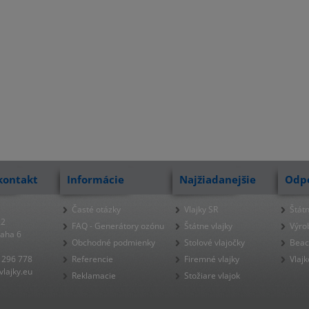
kontakt
Informácie
Najžiadanejšie
Odp
Časté otázky
Vlajky SR
Štátn
22
FAQ - Generátory ozónu
Štátne vlajky
Výro
raha 6
Obchodné podmienky
Stolové vlajočky
Beac
 296 778
Referencie
Firemné vlajky
Vlajk
lajky.eu
Reklamacie
Stožiare vlajok