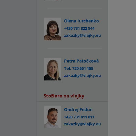
Olena Iurchenko
+420 731 822 844
zakazky@vlajky.eu
Petra Patočková
Tel: 720 551 155
zakazky@vlajky.eu
Stožiare na vlajky
Ondřej Feduň
+420 731 811 811
zakazky@vlajky.eu