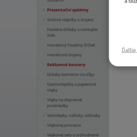
stožiarov
a slu
Prezentační systémy
Stolové vlajočky a stojany
Fasádne držiaky a vonkajšie
žrde
Inovatívny Fasádny Držiak
Ďalšie
Interiérové stojany
Reklamné bannery
Držiaky bannerov na stĺpy
Gastrovlaječky a papierové
vlajky
Vlajky na dopravné
prostriedky
Samolepky, nášivky, odznaky
Vlajkovej povrazca
Vlajkovej sety a zvýhodnené