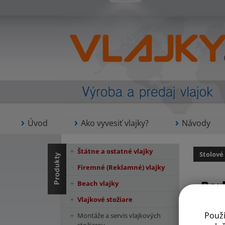
Úvod
Ako vyvesiť vlajky?
Návody
Štátne a ostatné vlajky
Stolové
Firemné (Reklamné) vlajky
Bar
Beach vlajky
Vlajkové stožiare
Použ
Montáže a servis vlajkových