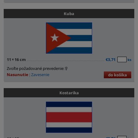
Kuba
11
×
16 cm
€3,71
ks
Zvoľte požadované prevedenie:
Nasunutie
Zavesenie
do košíka
Kostarika