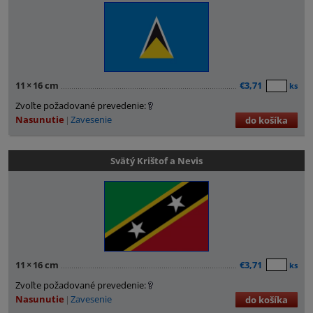
11
×
16 cm
€3,71
ks
Zvoľte požadované prevedenie:
Nasunutie
Zavesenie
do košíka
Svätý Krištof a Nevis
11
×
16 cm
€3,71
ks
Zvoľte požadované prevedenie:
Nasunutie
Zavesenie
do košíka