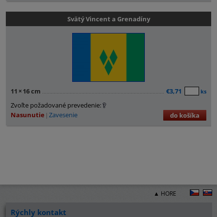
Svätý Vincent a Grenadíny
11
×
16 cm
€3,71
ks
Zvoľte požadované prevedenie:
Nasunutie
Zavesenie
do košíka
▲ HORE
Rýchly kontakt