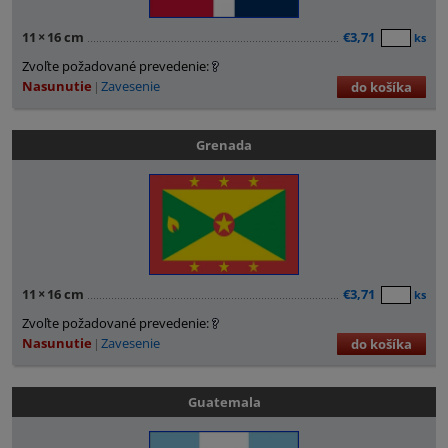
11
×
16 cm
€3,71
ks
Zvoľte požadované prevedenie:
Nasunutie
Zavesenie
do košíka
Grenada
11
×
16 cm
€3,71
ks
Zvoľte požadované prevedenie:
Nasunutie
Zavesenie
do košíka
Guatemala