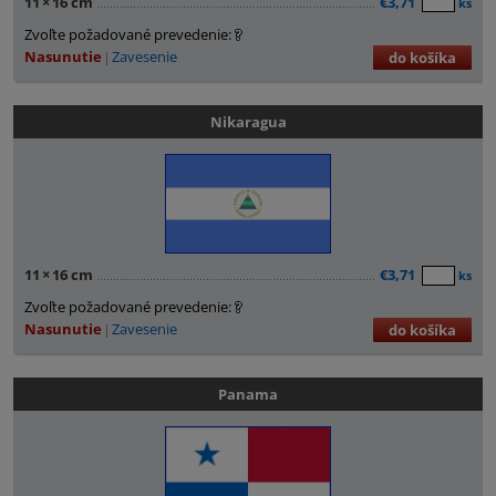
11
×
16 cm
€3,71
ks
Zvoľte požadované prevedenie:
Nasunutie
Zavesenie
do košíka
Nikaragua
11
×
16 cm
€3,71
ks
Zvoľte požadované prevedenie:
Nasunutie
Zavesenie
do košíka
Panama