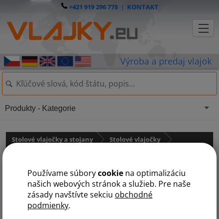
+421 919 296 778
|
KONTAKT
Produkty - Kategorie
Stolové vlajočky a stojany
Stolové vlajočky
Stredná Amerika
Používame súbory
cookie
na optimalizáciu
A
B
D
G
H
J
K
N
P
S
našich webových stránok a služieb. Pre naše
zásady navštívte sekciu
obchodné
podmienky
.
Antigua a Barbuda