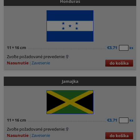
Honduras
11
×
16 cm
€3,71
ks
Zvoľte požadované prevedenie:
Nasunutie
Zavesenie
do košíka
Jamajka
11
×
16 cm
€3,71
ks
Zvoľte požadované prevedenie:
Nasunutie
Zavesenie
do košíka