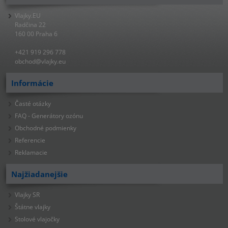
Vlajky.EU
Radčina 22
160 00 Praha 6
+421 919 296 778
obchod@vlajky.eu
Informácie
Časté otázky
FAQ - Generátory ozónu
Obchodné podmienky
Referencie
Reklamacie
Najžiadanejšie
Vlajky SR
Štátne vlajky
Stolové vlajočky