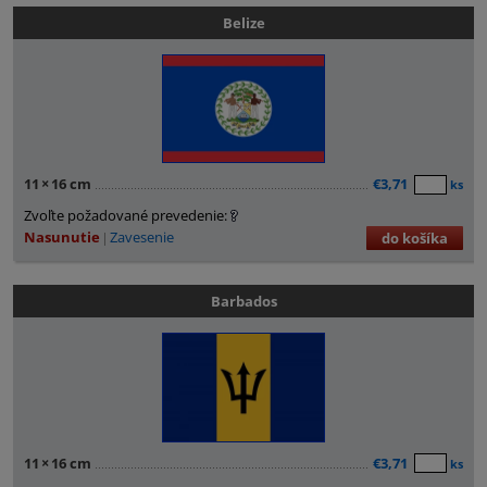
Belize
11
×
16 cm
€3,71
ks
Zvoľte požadované prevedenie:
Nasunutie
Zavesenie
do košíka
Barbados
11
×
16 cm
€3,71
ks